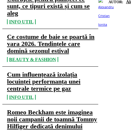
Al
AUTOR:
sunt, ce tipuri există și cum se
aleg
INFO UTIL
Ce costume de baie se poartă în
vara 2026. Tendințele care
domină sezonul estival
BEAUTY & FASHION
Cum influențează izolația
locuinței performanța unei
centrale termice pe gaz
INFO UTIL
Romeo Beckham este imaginea
noii campanii de toamnă Tommy
Hilfiger dedicată denimului