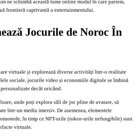
Cum ne schimbă această lume online modul în care pariem,
uă frontieră captivantă a entertainmentului.
ează Jocurile de Noroc În
re virtuale și explorează diverse activități într-o realitate
lele sociale, jocurile video și economiile digitale se îmbină
i personalizate decât oricând.
oare, unde poți explora săli de joc pline de avatare, să
 toate într-un mediu imersiv. De asemenea, elementele
ptomonede, în timp ce NFT-urile (token-urile nefungibile) sunt
efacte virtuale.