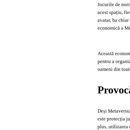
Jocurile de nor
acest spațiu, fi
avatar, ba chiar
economică a Me
Această economi
pentru a organiz
oameni din toată
Provocă
Deși Metaversul 
este protecția j
plus, utilizarea