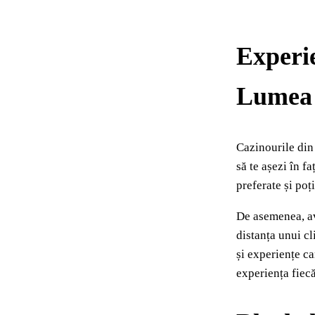
Experie
Lumea 
Cazinourile din 
să te așezi în f
preferate și poț
De asemenea, ava
distanța unui cl
și experiențe ca
experiența fiecă