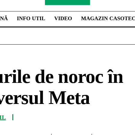
INĂ
INFO UTIL
VIDEO
MAGAZIN CASOTE
rile de noroc în
versul Meta
IL