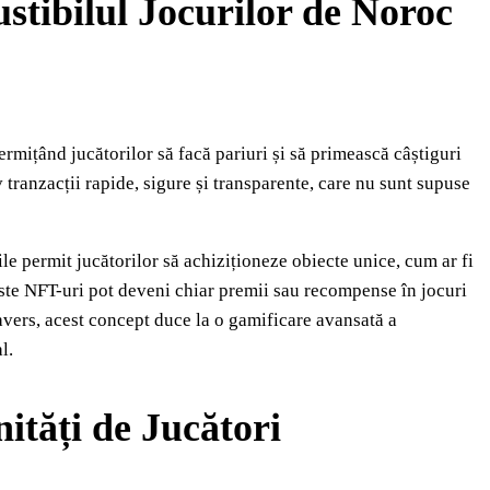
tibilul Jocurilor de Noroc
mițând jucătorilor să facă pariuri și să primească câștiguri
 tranzacții rapide, sigure și transparente, care nu sunt supuse
ile permit jucătorilor să achiziționeze obiecte unice, cum ar fi
ceste NFT-uri pot deveni chiar premii sau recompense în jocuri
avers, acest concept duce la o gamificare avansată a
l.
tăți de Jucători