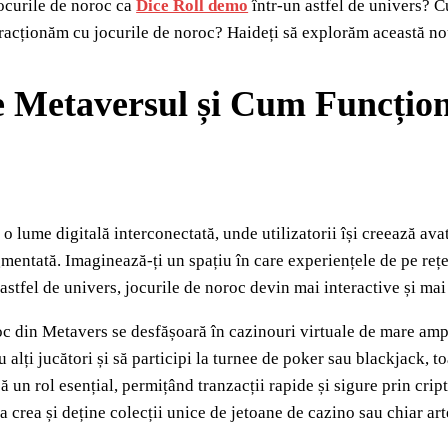
ocurile de noroc ca
Dice Roll demo
într-un astfel de univers? 
eracționăm cu jocurile de noroc? Haideți să explorăm această no
e Metaversul și Cum Funcțion
o lume digitală interconectată, unde utilizatorii își creează avata
mentată. Imaginează-ți un spațiu în care experiențele de pe rețe
 astfel de univers, jocurile de noroc devin mai interactive și ma
oc din Metavers se desfășoară în cazinouri virtuale de mare ampl
u alți jucători și să participi la turnee de poker sau blackjack,
 un rol esențial, permițând tranzacții rapide și sigure prin cri
 a crea și deține colecții unice de jetoane de cazino sau chiar art