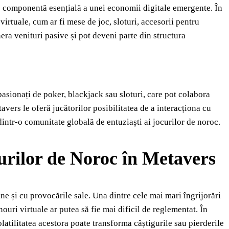
o componentă esențială a unei economii digitale emergente. În
virtuale, cum ar fi mese de joc, sloturi, accesorii pentru
enera venituri pasive și pot deveni parte din structura
asionați de poker, blackjack sau sloturi, care pot colabora
vers le oferă jucătorilor posibilitatea de a interacționa cu
 dintr-o comunitate globală de entuziaști ai jocurilor de noroc.
curilor de Noroc în Metavers
ne și cu provocările sale. Una dintre cele mai mari îngrijorări
nouri virtuale ar putea să fie mai dificil de reglementat. În
olatilitatea acestora poate transforma câștigurile sau pierderile