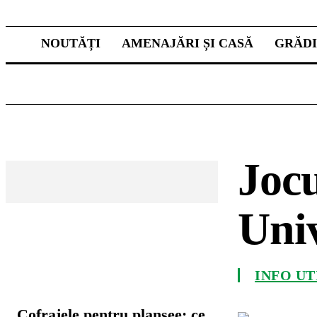
NOUTĂȚI
AMENAJĂRI ȘI CASĂ
GRĂD
Jocu
Uni
CELE MAI CITITE
INFO UT
Cofrajele pentru planșee: ce