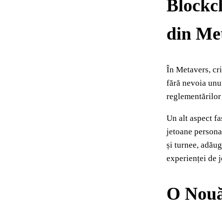
Blockc
din Me
În Metavers, cr
fără nevoia unui
reglementărilor 
Un alt aspect fa
jetoane persona
și turnee, adău
experienței de j
O Nouă