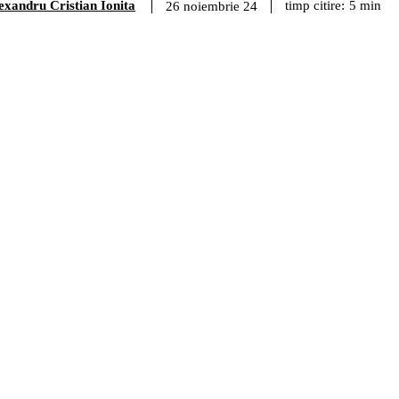
exandru Cristian Ionita
timp citire:
5
min
26 noiembrie 24