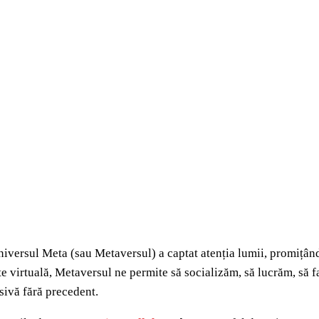
universul Meta (sau Metaversul) a captat atenția lumii, promițând
te virtuală, Metaversul ne permite să socializăm, să lucrăm, să 
sivă fără precedent.