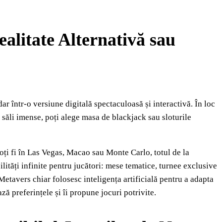
alitate Alternativă sau
r într-o versiune digitală spectaculoasă și interactivă. În loc
a săli imense, poți alege masa de blackjack sau sloturile
Poți fi în Las Vegas, Macao sau Monte Carlo, totul de la
lități infinite pentru jucători: mese tematice, turnee exclusive
 Metavers chiar folosesc inteligența artificială pentru a adapta
ază preferințele și îi propune jocuri potrivite.