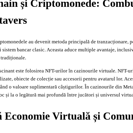
hain și Criptomonede: Combus
tavers
iptomonedele au devenit metoda principală de tranzacționare, per
 sistem bancar clasic. Aceasta aduce multiple avantaje, inclusiv
tradiționale.
scinant este folosirea NFT-urilor în cazinourile virtuale. NFT-ur
lizate, obiecte de colecție sau accesorii pentru avatarul lor. A
gând o valoare suplimentară câștigurilor. În cazinourile din Met
oc și la o legătură mai profundă între jucători și universul virtua
 Economie Virtuală și Comuni