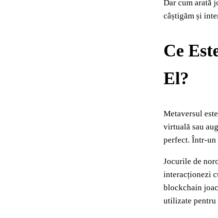
Dar cum arată j
câștigăm și int
Ce Est
El?
Metaversul este 
virtuală sau aug
perfect. Într-un
Jocurile de nor
interacționezi c
blockchain joacă
utilizate pentru