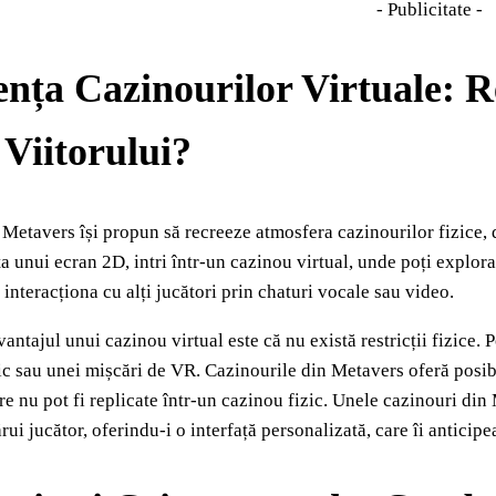
- Publicitate -
nța Cazinourilor Virtuale: Re
Viitorului?
Metavers își propun să recreeze atmosfera cazinourilor fizice, da
ața unui ecran 2D, intri într-un cazinou virtual, unde poți explor
i interacționa cu alți jucători prin chaturi vocale sau video.
ntajul unui cazinou virtual este că nu există restricții fizice. 
ic sau unei mișcări de VR. Cazinourile din Metavers oferă posibi
re nu pot fi replicate într-un cazinou fizic. Unele cazinouri din
rui jucător, oferindu-i o interfață personalizată, care îi anticipe