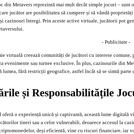
oc din Metavers reprezintă mai mult decât simple jocuri – sunt 
ecare jucător are posibilitatea să cumpere și să vândă proprietăți 
 și cazinouri întregi. Prin aceste active virtuale, jucătorii pot g
taversului.
- Publicitate -
e virtuală creează comunități de jucători cu interese comune, p
a evenimente sau turnee exclusive. În plus, cazinourile din Meta
 lumea, fără restricții geografice, astfel încât să se simtă parte
rile și Responsabilitățile Jo
oferă o experiență unică și captivantă, această lume digitală vi
ucătorilor tineri sau a celor vulnerabili, deoarece accesul la cazi
 criptomonedelor, deși eficientă, vine cu riscuri financiare, iar v