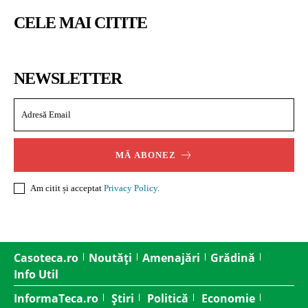
CELE MAI CITITE
NEWSLETTER
MĂ ABONEZ
Am citit și acceptat
Privacy Policy
.
Casoteca.ro
Noutăți
Amenajări
Grădină
Info Util
InformaTeca.ro
Știri
Politică
Economie