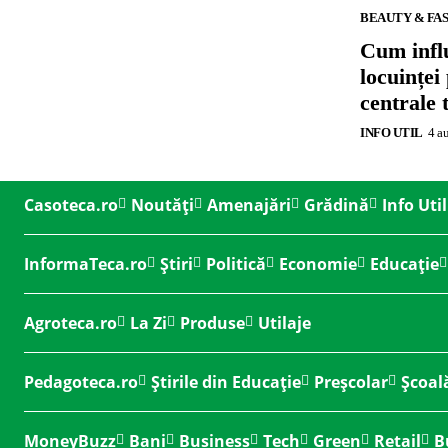
BEAUTY & FA
Cum influ
locuinței
centrale 
INFO UTIL
4 a
Casoteca.ro
Noutăți
Amenajări
Grădină
Info Util
InformaTeca.ro
Știri
Politică
Economie
Educație
Agroteca.ro
La Zi
Produse
Utilaje
Pedagoteca.ro
Știrile din Educație
Preșcolar
Școal
MoneyBuzz
Bani
Business
Tech
Green
Retail
B