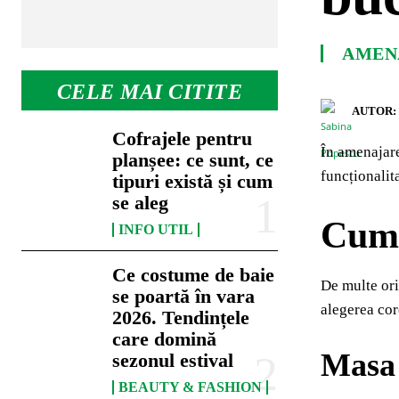
AMENA
CELE MAI CITITE
AUTOR:
Cofrajele pentru
În amenajare
planșee: ce sunt, ce
funcționalita
tipuri există și cum
se aleg
Cum 
INFO UTIL
Ce costume de baie
De multe ori
se poartă în vara
alegerea cor
2026. Tendințele
care domină
Masa 
sezonul estival
BEAUTY & FASHION