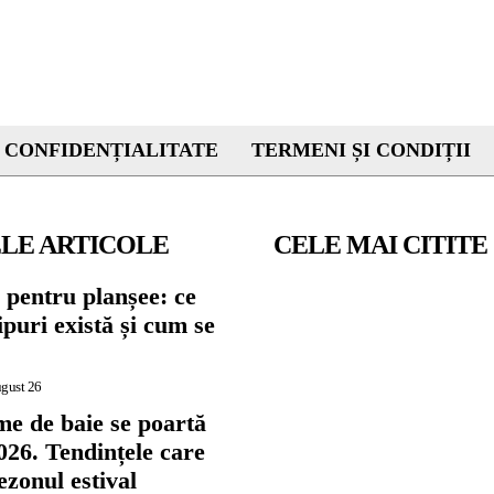
 CONFIDENȚIALITATE
TERMENI ȘI CONDIȚII
LE ARTICOLE
CELE MAI CITITE
 pentru planșee: ce
tipuri există și cum se
ugust 26
me de baie se poartă
026. Tendințele care
zonul estival