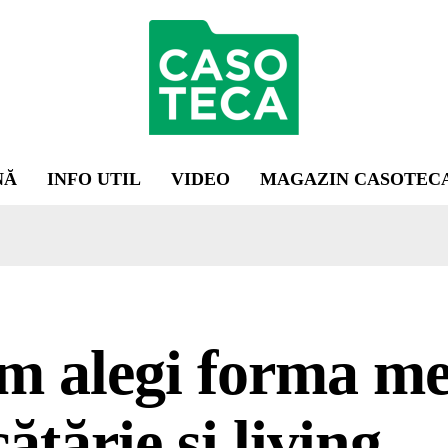
NĂ
INFO UTIL
VIDEO
MAGAZIN CASOTEC
 alegi forma mes
ătărie și living