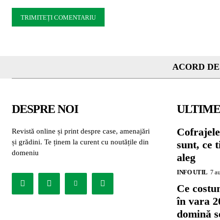
Comentariu:
ACORD DE
DESPRE NOI
ULTIME
Cofrajele
Revistă online și print despre case, amenajări
și grădini. Te ținem la curent cu noutățile din
sunt, ce 
domeniu
aleg
INFO UTIL
7 a
Ce costu
în vara 2
domină se