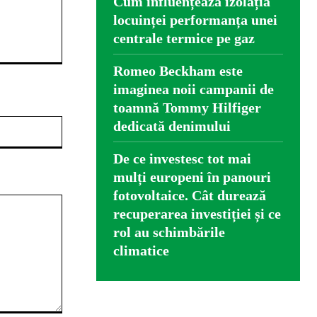
Cum influențează izolația
locuinței performanța unei
centrale termice pe gaz
Romeo Beckham este
imaginea noii campanii de
toamnă Tommy Hilfiger
Website:
dedicată denimului
De ce investesc tot mai
mulți europeni în panouri
fotovoltaice. Cât durează
recuperarea investiției și ce
rol au schimbările
climatice