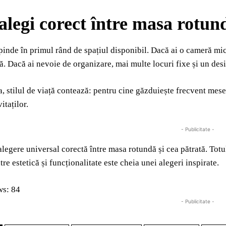
legi corect între masa rotund
inde în primul rând de spațiul disponibil. Dacă ai o cameră mic
lă. Dacă ai nevoie de organizare, mai multe locuri fixe și un desi
 stilul de viață contează: pentru cine găzduiește frecvent mese 
itaților.
- Publicitate -
alegere universal corectă între masa rotundă și cea pătrată. Totu
tre estetică și funcționalitate este cheia unei alegeri inspirate.
ws:
84
- Publicitate -