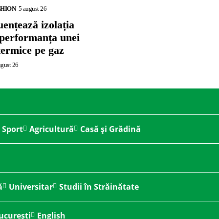
SHION
5 august 26
ențează izolația
 performanța unei
termice pe gaz
ugust 26
Sport
Agricultură
Casă și Grădină
ă
Universitar
Studii în Străinătate
ucurești
English