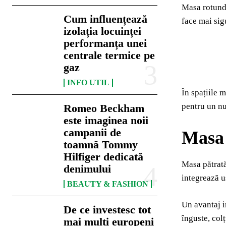
Masa rotundă
Cum influențează
face mai sigu
izolația locuinței
performanța unei
centrale termice pe
gaz
INFO UTIL
În spațiile 
pentru un nu
Romeo Beckham
este imaginea noii
campanii de
Masa 
toamnă Tommy
Hilfiger dedicată
Masa pătrată
denimului
integrează u
BEAUTY & FASHION
Un avantaj i
De ce investesc tot
înguste, colț
mai mulți europeni