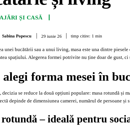
JĂRI ȘI CASĂ
Sabina Popescu
timp citire:
1
min
29 iunie 26
a unei bucătării sau a unui living, masa este una dintre piesele c
tea spațiului. Alegerea formei potrivite nu ține doar de gust, ci 
alegi forma mesei în bucă
, decizia se reduce la două opțiuni populare: masa rotundă și ma
ectă depinde de dimensiunea camerei, numărul de persoane și st
rotundă – ideală pentru social