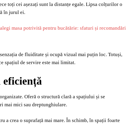
 toți cei așezați sunt la distanțe egale. Lipsa colțurilor o
 în jurul ei.
alegi masa potrivită pentru bucătărie: sfaturi și recomandări
senzația de fluiditate și ocupă vizual mai puțin loc. Totuși,
 spațiul de servire este mai limitat.
 eficiență
rganizate. Oferă o structură clară a spațiului și se
eri mai mici sau dreptunghiulare.
ru a crea o suprafață mai mare. În schimb, în spații foarte