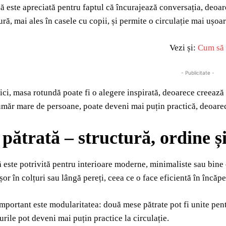
 este apreciată pentru faptul că încurajează conversația, deoarece
ră, mai ales în casele cu copii, și permite o circulație mai ușoară
Vezi și:
Cum să 
- Publicitate -
mici, masa rotundă poate fi o alegere inspirată, deoarece creează 
măr mare de persoane, poate deveni mai puțin practică, deoarece
pătrată – structură, ordine și
 este potrivită pentru interioare moderne, minimaliste sau bine o
șor în colțuri sau lângă pereți, ceea ce o face eficientă în încăp
mportant este modularitatea: două mese pătrate pot fi unite pent
urile pot deveni mai puțin practice la circulație.