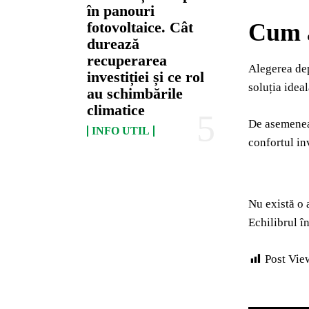
în panouri
Cum a
fotovoltaice. Cât
durează
recuperarea
Alegerea dep
investiției și ce rol
soluția idea
au schimbările
climatice
De asemenea,
INFO UTIL
confortul inv
Nu există o 
Echilibrul în
Post Vie