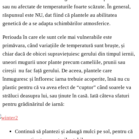
sau nu afectate de temperaturile foarte scăzute. În general,
răspunsul este NU, dat fiind că plantele au abilitatea
genetică de a se adapta schimbărilor atmosferice.
Perioada în care ele sunt cele mai vulnerabile este
primăvara, când variațiile de temperatură sunt bruște, și
chiar dacă de obicei supraviețuiesc gerului din timpul iernii,
uneori mugurii unor plante precum cameliile, prunii sau
cireșii nu fac față gerului. De aceea, plantele care
înmuguresc și înfloresc iarna trebuie acoperite, însă nu cu
plastic pentru că va avea efect de “cuptor” când soarele va
străluci deasupra lui, sau ținute în casă. Iată câteva sfaturi
pentru grădinăritul de iarnă:
Continuă să plantezi și adaugă mulci pe sol, pentru că