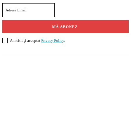
MĂ ABONEZ
Am citit și acceptat
Privacy Policy
.
Casoteca.ro
Noutăți
Amenajări
Grădină
Info Util
InformaTeca.ro
Știri
Politică
Economie
Educație
Sport
Agricultură
Casă și Grădină
Agroteca.ro
La Zi
Produse
Utilaje
Pedagoteca.ro
Știrile din Educație
Preșcolar
Școală
Universitar
Studii în Străinătate
MoneyBuzz
Bani
Business
Tech
Green
Retail
București
English
Goool.ro
Superliga
Liga 2
Liga 3
Steaua
Dinamo
Rapid