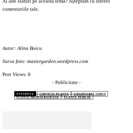
Ai alte sfaturi pe această temă? Așteptăm cu interes
comentariile tale.
Autor: Alina Boicu
Sursa foto:
mastergarden.wordpress.com
Post Views:
8
- Publicitate -
ETICHETE
GHIVECE PLANTE
GRADINARIT IARNA
PLANTE MEDITERANEENE
PLANTE PERENE