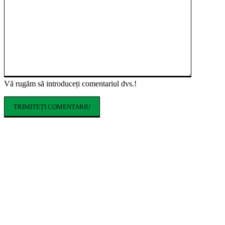
Vă rugăm să introduceți comentariul dvs.!
ARTICOLE POPULARE
Cofrajele pentru planșee: ce sunt, ce tipuri
există și cum se aleg