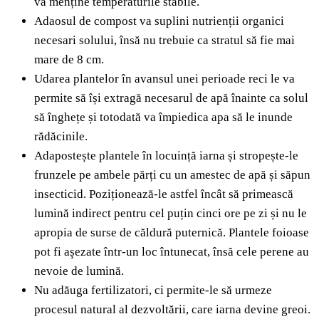
va menține temperaturile stabile.
Adaosul de compost va suplini nutrienții organici
necesari solului, însă nu trebuie ca stratul să fie mai
mare de 8 cm.
Udarea plantelor în avansul unei perioade reci le va
permite să își extragă necesarul de apă înainte ca solul
să înghețe și totodată va împiedica apa să le inunde
rădăcinile.
Adapostește plantele în locuință iarna și stropește-le
frunzele pe ambele părți cu un amestec de apă și săpun
insecticid. Poziționează-le astfel încât să primească
lumină indirect pentru cel puțin cinci ore pe zi și nu le
apropia de surse de căldură puternică. Plantele foioase
pot fi aşezate într-un loc întunecat, însă cele perene au
nevoie de lumină.
Nu adăuga fertilizatori, ci permite-le să urmeze
procesul natural al dezvoltării, care iarna devine greoi.