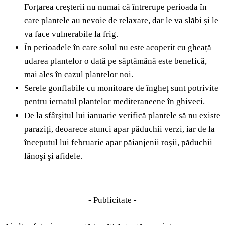
Forțarea creșterii nu numai că întrerupe perioada în
care plantele au nevoie de relaxare, dar le va slăbi și le
va face vulnerabile la frig.
În perioadele în care solul nu este acoperit cu gheață
udarea plantelor o dată pe săptămână este benefică,
mai ales în cazul plantelor noi.
Serele gonflabile cu monitoare de îngheţ sunt potrivite
pentru iernatul plantelor mediteraneene în ghiveci.
De la sfârşitul lui ianuarie verifică plantele să nu existe
paraziţi, deoarece atunci apar păduchii verzi, iar de la
începutul lui februarie apar păianjenii roşii, păduchii
lânoşi şi afidele.
- Publicitate -