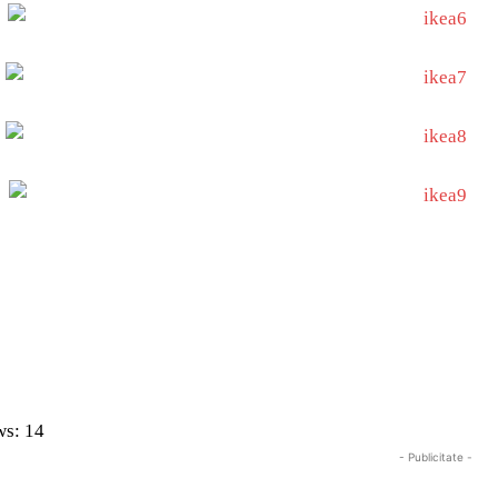
ws:
14
- Publicitate -