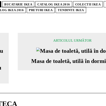
BUCATARIE IKEA
CATALOG IKEA 2016
COLECTII IKEA
LOG IKEA 2016
PRETURI IKEA
TENDINTE IKEA
ARTICOLUL URMĂTOR
Masa de toaletă, utilă în dorm
u
TECA