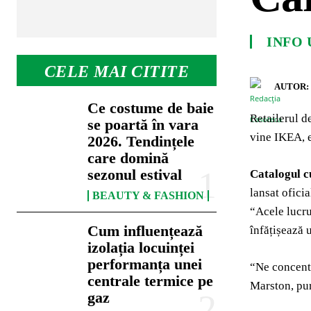
INFO 
CELE MAI CITITE
AUTOR:
Ce costume de baie
Retailerul 
se poartă în vara
vine IKEA, e
2026. Tendințele
care domină
sezonul estival
Catalogul c
lansat ofici
BEAUTY & FASHION
“Acele lucru
Cum influențează
înfățișează 
izolația locuinței
performanța unei
“Ne concentr
centrale termice pe
Marston, pu
gaz