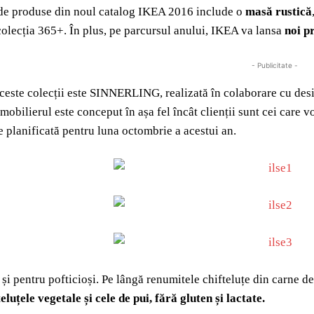
e produse din noul catalog IKEA 2016 include o
masă rustică
 colecția 365+. În plus, pe parcursul anului, IKEA va lansa
noi p
- Publicitate -
ceste colecții este SINNERLING, realizată în colaborare cu desi
 mobilierul este conceput în așa fel încât clienții sunt cei care 
te planificată pentru luna octombrie a acestui an.
 și pentru pofticioși. Pe lângă renumitele chifteluțe din carne de
eluțele vegetale și cele de pui, fără gluten și lactate.