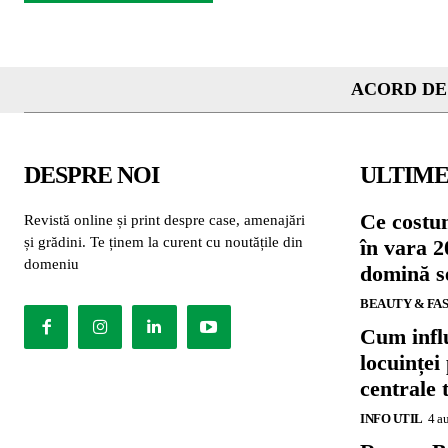
ACORD DE
DESPRE NOI
ULTIME
Ce costu
Revistă online și print despre case, amenajări
și grădini. Te ținem la curent cu noutățile din
în vara 2
domeniu
domină se
BEAUTY & FA
Cum influ
locuinței
centrale 
INFO UTIL
4 a