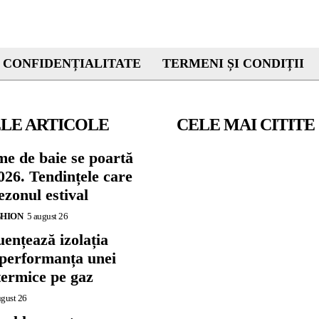
 CONFIDENȚIALITATE
TERMENI ȘI CONDIȚII
LE ARTICOLE
CELE MAI CITITE
me de baie se poartă
026. Tendințele care
zonul estival
SHION
5 august 26
ențează izolația
 performanța unei
termice pe gaz
ugust 26