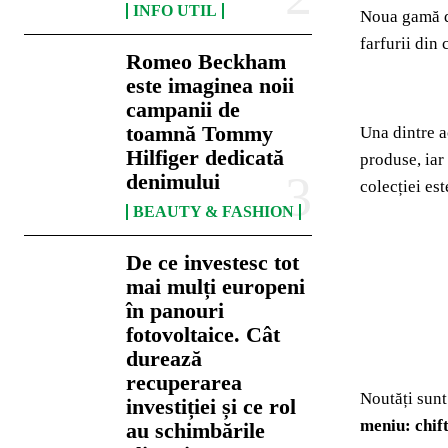
INFO UTIL
Noua gamă d
farfurii din
Romeo Beckham
este imaginea noii
campanii de
toamnă Tommy
Una dintre a
Hilfiger dedicată
produse, iar
denimului
colecției es
BEAUTY & FASHION
De ce investesc tot
mai mulți europeni
în panouri
fotovoltaice. Cât
durează
recuperarea
Noutăți sunt
investiției și ce rol
meniu: chift
au schimbările