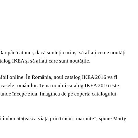
r până atunci, dacă sunteți curioși să aflați cu ce noutăți
alog IKEA și să aflați care sunt noutățile.
nibil online. În România, noul catalog IKEA 2016 va fi
în casele românilor. Tema noului catalog IKEA 2016 este
 unde începe ziua. Imaginea de pe coperta catalogului
-și îmbunătățească viața prin trucuri mărunte”, spune Marty