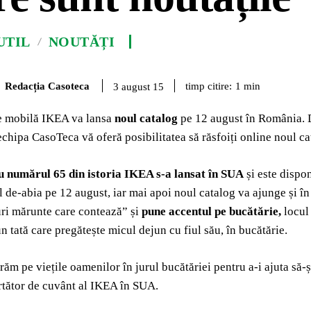
UTIL
NOUTĂȚI
Redacția Casoteca
timp citire:
1
min
3 august 15
de mobilă IKEA va lansa
noul catalog
pe 12 august în România. Da
chipa CasoTeca vă oferă posibilitatea să răsfoiți online noul cat
u numărul 65 din istoria IKEA s-a lansat în SUA
și este dispo
al de-abia pe 12 august, iar mai apoi noul catalog va ajunge și 
ri mărunte care contează” și
pune accentul pe bucătărie,
locul
un tată care pregătește micul dejun cu fiul său, în bucătărie.
ăm pe viețile oamenilor în jurul bucătăriei pentru a-i ajuta să
rtător de cuvânt al IKEA în SUA.