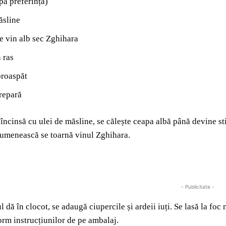
pă preferință)
ăsline
e vin alb sec Zghihara
 ras
proaspăt
repară
e încinsă cu ulei de măsline, se călește ceapa albă până devine st
rumenească se toarnă vinul Zghihara.
- Publicitate -
l dă în clocot, se adaugă ciupercile și ardeii iuți. Se lasă la f
form instrucțiunilor de pe ambalaj.