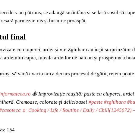
ercile s-au pătruns, se adaugă smântâna și se lasă sosul să cape
 presară parmezan ras și busuioc proaspăt.
ul final
ovizate cu ciuperci, ardei și vin Zghihara au ieșit surprinzător 
ța ardeiului capia, iuțeala ardeilor de balcon și prospețimea bus
urioși să vadă exact cum a decurs procesul de gătit, rețeta poate 
nformateca.ro
🍝 Improvizație reușită: paste cu ciuperci, ardei 
hihară. Cremoase, colorate și delicioase!
#paste
#zghihara
#hu
#casoteca
♬ Cooking / Life / Routine / Daily / Chill(1245072) 
ws:
154