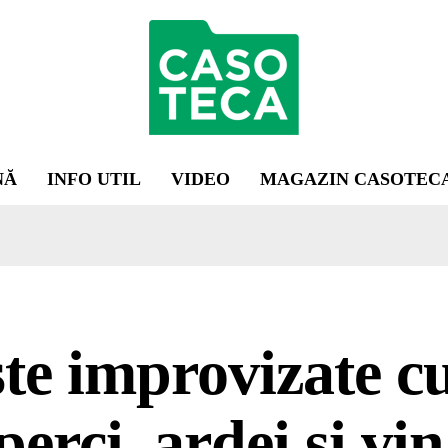
NĂ
INFO UTIL
VIDEO
MAGAZIN CASOTEC
te improvizate c
perci, ardei și vin