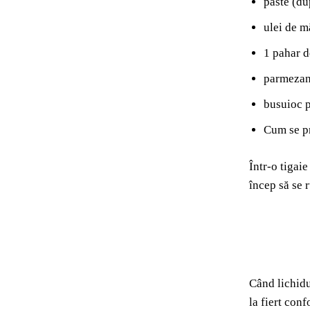
paste (du
ulei de m
1 pahar d
parmezan
busuioc 
Cum se p
Într-o tigai
încep să se 
Când lichidu
la fiert con