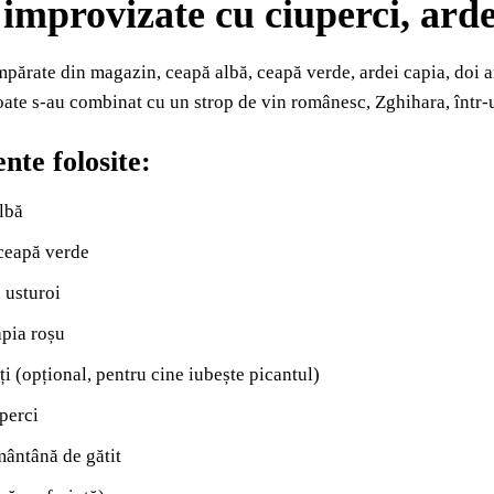
 improvizate cu ciuperci, arde
părate din magazin, ceapă albă, ceapă verde, ardei capia, doi a
oate s-au combinat cu un strop de vin românesc, Zghihara, într-
nte folosite:
lbă
 ceapă verde
e usturoi
apia roșu
uți (opțional, pentru cine iubește picantul)
perci
ântână de gătit