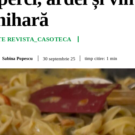
hihară
TE REVISTA_CASOTECA
Sabina Popescu
timp citire:
1
min
30 septembrie 25