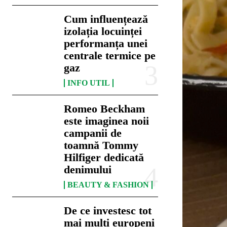
Cum influențează
izolația locuinței
performanța unei
centrale termice pe
gaz
INFO UTIL
Romeo Beckham
este imaginea noii
campanii de
toamnă Tommy
Hilfiger dedicată
denimului
BEAUTY & FASHION
De ce investesc tot
mai mulți europeni