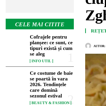
Zg
CELE MAI CITITE
REȚE
Cofrajele pentru
planșee: ce sunt, ce
AUTOR:
tipuri există și cum
se aleg
INFO UTIL
Ce costume de baie
se poartă în vara
2026. Tendințele
care domină
sezonul estival
BEAUTY & FASHION