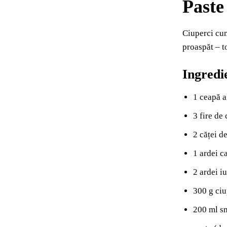
Paste
Ciuperci cum
proaspăt – t
Ingredie
1 ceapă a
3 fire de
2 căței d
1 ardei c
2 ardei i
300 g ciu
200 ml sm