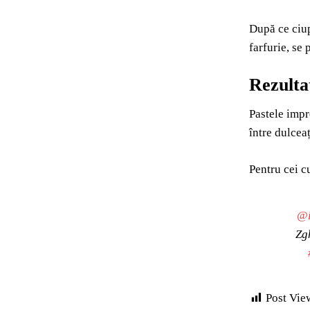
După ce ciup
farfurie, se
Rezultat
Pastele impr
între dulcea
Pentru cei c
@i
Zg
Post Vie