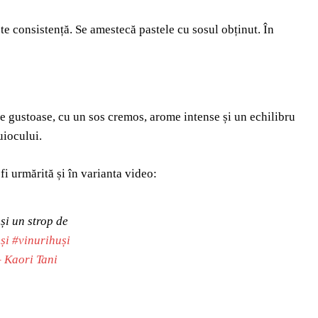
te consistență. Se amestecă pastele cu sosul obținut. În
de gustoase, cu un sos cremos, arome intense și un echilibru
uiocului.
fi urmărită și în varianta video:
și un strop de
și
#vinurihuși
– Kaori Tani