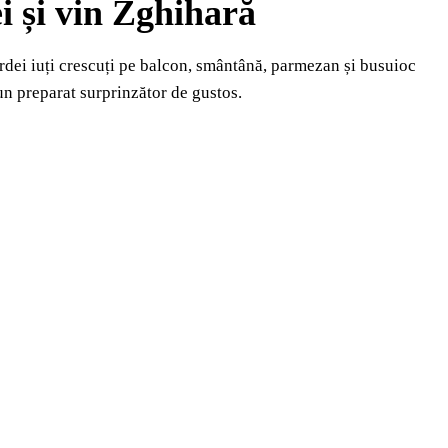
i și vin Zghihară
rdei iuți crescuți pe balcon, smântână, parmezan și busuioc
un preparat surprinzător de gustos.