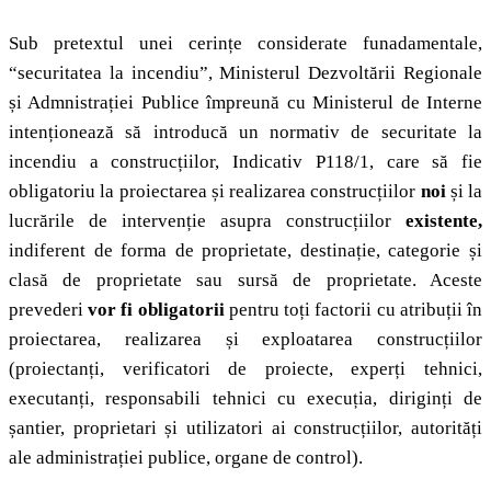
Sub pretextul unei cerințe considerate funadamentale,
“securitatea la incendiu”, Ministerul Dezvoltării Regionale
și Admnistrației Publice împreună cu Ministerul de Interne
intenționează să introducă un normativ de securitate la
incendiu a construcțiilor, Indicativ P118/1, care să fie
obligatoriu la proiectarea și realizarea construcțiilor
noi
și la
lucrările de intervenție asupra construcțiilor
existente,
indiferent de forma de proprietate, destinație, categorie și
clasă de proprietate sau sursă de proprietate. Aceste
prevederi
vor fi obligatorii
pentru toți factorii cu atribuții în
proiectarea, realizarea și exploatarea construcțiilor
(proiectanți, verificatori de proiecte, experți tehnici,
executanți, responsabili tehnici cu execuția, diriginți de
șantier, proprietari și utilizatori ai construcțiilor, autorități
ale administrației publice, organe de control).