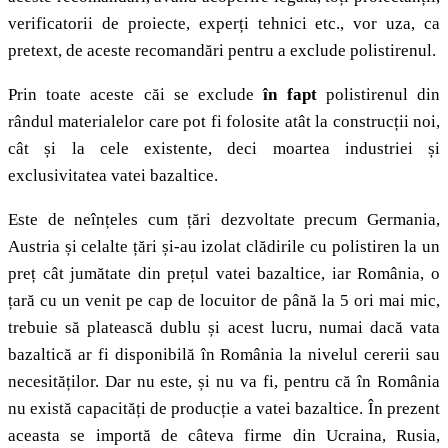
verificatorii de proiecte, experți tehnici etc., vor uza, ca
pretext, de aceste recomandări pentru a exclude polistirenul.
Prin toate aceste căi se exclude
în fapt
polistirenul din
rândul materialelor care pot fi folosite atât la construcții noi,
cât și la cele existente, deci moartea industriei și
exclusivitatea vatei bazaltice.
Este de neînțeles cum țări dezvoltate precum Germania,
Austria și celalte țări și-au izolat clădirile cu polistiren la un
preț cât jumătate din prețul vatei bazaltice, iar România, o
țară cu un venit pe cap de locuitor de până la 5 ori mai mic,
trebuie să platească dublu și acest lucru, numai dacă vata
bazaltică ar fi disponibilă în România la nivelul cererii sau
necesităților. Dar nu este, și nu va fi, pentru că în România
nu există capacități de producție a vatei bazaltice. În prezent
aceasta se importă de câteva firme din Ucraina, Rusia,