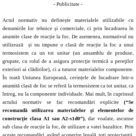
- Publicitate -
Actul normativ nu definește materialele utilizabile cu
denumirile lor tehnice și comerciale, ci prin încadrarea în
anumite clase de reacție la foc. De asemenea, normativul nu
utilizează și nu impune o clasă de reacție la foc a unui
termosistem ca un tot unitar (un ansamblu de produse,
grupate, cu rolul de a asigura protecţie termică a pereţilor
exteriori ai clădirilor), ci a tuturor materialelor componente.
În toată Uniunea Europeană, cerințele de încadrare într-o
anumită clasă de foc se referă la termosistem ca tot unitar, ca
întreg, nu la componente individuale. Mai mult, în cuprinsul
actului normativ se fac recomandări explicite
(“Se
recomandă utilizarea materialelor şi elementelor de
construcţie clasa A1 sau A2-s1d0”)
, dar voalate, ascunse
sub clasa de reacție la foc, de utilizare a vatei bazaltice. Prin
aceste recomandări, având acoperire legală, toți proiectanții,