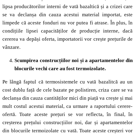
lipsa producătorilor interni de vată bazaltică și a crizei care
se va declanșa din cauza acestui material importat, este
limpede că aceste fonduri nu vor putea fi atrase. În plus, în
condițiile lipsei capacităților de producție interne, dacă
cererea va depăși oferta, importatorii vor crește prețurile de
vânzare.
Scumpirea construcțiilor noi și a apartamentelor din
blocurile vechi care au fost termoizolate.
Pe lângă faptul că termosistemele cu vată bazalitcă au un
cost dublu față de cele bazate pe polistiren, criza care se va
declanșa din cauza cantităților mici din piață va crește și mai
mult costul acestui material, ca urmare a raportului cerere-
ofertă. Toate aceste prețuri se vor reflecta, în final, în
creșterea prețului construcțiilor noi, dar și apartamentelor
din blocurile termoizolate cu vată. Toate aceste creșteri vor