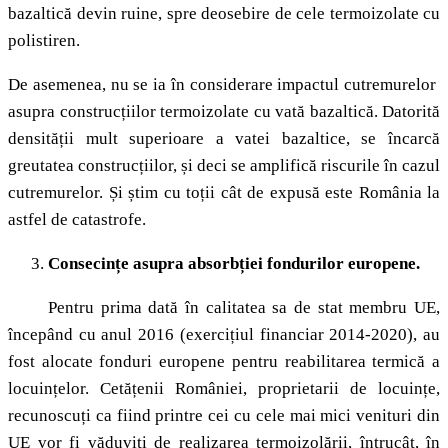
bazaltică devin ruine, spre deosebire de cele termoizolate cu
polistiren.
De asemenea, nu se ia în considerare impactul cutremurelor
asupra construcțiilor termoizolate cu vată bazaltică. Datorită
densității mult superioare a vatei bazaltice, se încarcă
greutatea construcțiilor, și deci se amplifică riscurile în cazul
cutremurelor. Și știm cu toții cât de expusă este România la
astfel de catastrofe.
Consecințe asupra absorbției fondurilor europene.
Pentru prima dată în calitatea sa de stat membru UE,
începând cu anul 2016 (exercițiul financiar 2014-2020), au
fost alocate fonduri europene pentru reabilitarea termică a
locuințelor. Cetățenii României, proprietarii de locuințe,
recunoscuți ca fiind printre cei cu cele mai mici venituri din
UE vor fi văduviți de realizarea termoizolării, întrucât, în