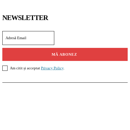
NEWSLETTER
MĂ ABONEZ
Am citit și acceptat
Privacy Policy
.
Casoteca.ro
Noutăți
Amenajări
Grădină
Info Util
InformaTeca.ro
Știri
Politică
Economie
Educație
Sport
Agricultură
Casă și Grădină
Agroteca.ro
La Zi
Produse
Utilaje
Pedagoteca.ro
Știrile din Educație
Preșcolar
Școală
Universitar
Studii în Străinătate