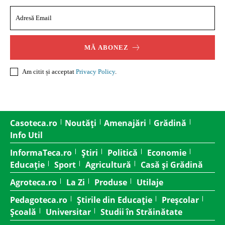
MĂ ABONEZ
Am citit și acceptat
Privacy Policy
.
Casoteca.ro
Noutăți
Amenajări
Grădină
Info Util
InformaTeca.ro
Știri
Politică
Economie
Educație
Sport
Agricultură
Casă și Grădină
Agroteca.ro
La Zi
Produse
Utilaje
Pedagoteca.ro
Știrile din Educație
Preșcolar
Școală
Universitar
Studii în Străinătate