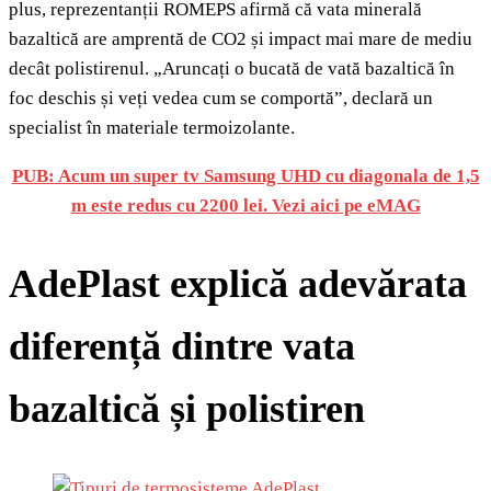
plus, reprezentanții ROMEPS afirmă că vata minerală
bazaltică are amprentă de CO2 și impact mai mare de mediu
decât polistirenul. „Aruncați o bucată de vată bazaltică în
foc deschis și veți vedea cum se comportă”, declară un
specialist în materiale termoizolante.
PUB: Acum un super tv Samsung UHD cu diagonala de 1,5
m este redus cu 2200 lei. Vezi aici pe eMAG
AdePlast explică adevărata
diferență dintre vata
bazaltică și polistiren