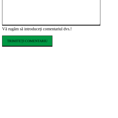
Vă rugăm să introduceți comentariul dvs.!
ARTICOLE POPULARE
Cofrajele pentru planșee: ce sunt, ce tipuri
există și cum se aleg
Ce costume de baie se poartă în vara 2026.
Tendințele care domină sezonul estival