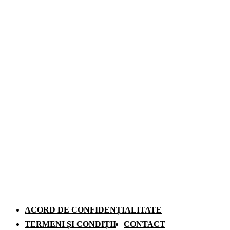
Cum influențează izolația locuinței
performanța unei centrale termice pe gaz
Romeo Beckham este imaginea noii campanii
de toamnă Tommy Hilfiger dedicată
denimului
De ce investesc tot mai mulți europeni în
panouri fotovoltaice. Cât durează
recuperarea investiției și ce rol au
schimbările climatice
ACORD DE CONFIDENȚIALITATE
TERMENI ȘI CONDIȚII
CONTACT