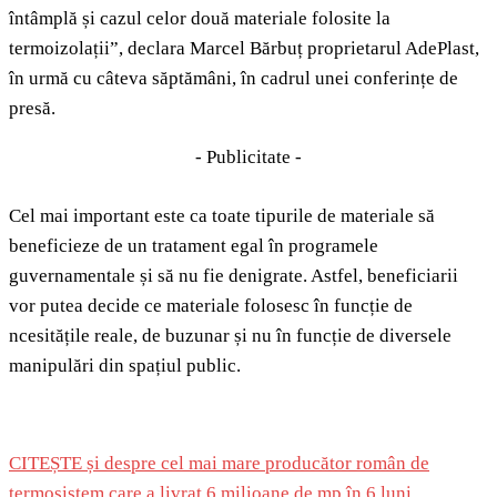
întâmplă și cazul celor două materiale folosite la
termoizolații”, declara Marcel Bărbuț proprietarul AdePlast,
în urmă cu câteva săptămâni, în cadrul unei conferințe de
presă.
- Publicitate -
Cel mai important este ca toate tipurile de materiale să
beneficieze de un tratament egal în programele
guvernamentale și să nu fie denigrate. Astfel, beneficiarii
vor putea decide ce materiale folosesc în funcție de
ncesitățile reale, de buzunar și nu în funcție de diversele
manipulări din spațiul public.
CITEȘTE și despre cel mai mare producător român de
termosistem care a livrat 6 milioane de mp în 6 luni