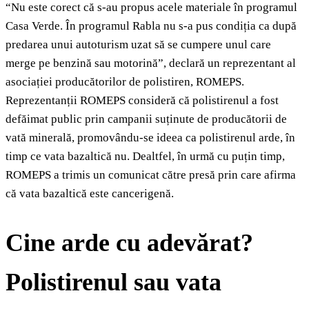
“Nu este corect că s-au propus acele materiale în programul
Casa Verde. În programul Rabla nu s-a pus condiția ca după
predarea unui autoturism uzat să se cumpere unul care
merge pe benzină sau motorină”, declară un reprezentant al
asociației producătorilor de polistiren, ROMEPS.
Reprezentanții ROMEPS consideră că polistirenul a fost
defăimat public prin campanii suținute de producătorii de
vată minerală, promovându-se ideea ca polistirenul arde, în
timp ce vata bazaltică nu. Dealtfel, în urmă cu puțin timp,
ROMEPS a trimis un comunicat către presă prin care afirma
că vata bazaltică este cancerigenă.
Cine arde cu adevărat?
Polistirenul sau vata