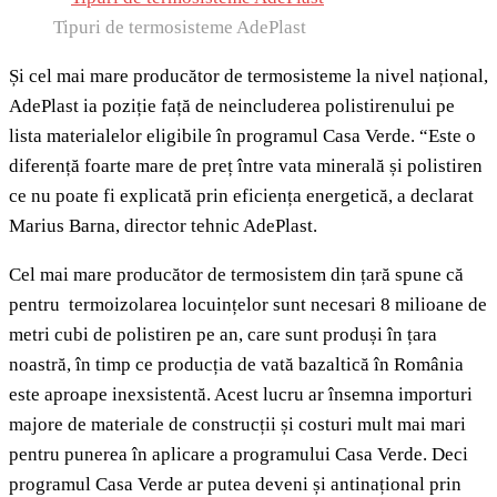
Tipuri de termosisteme AdePlast
Și cel mai mare producător de termosisteme la nivel național,
AdePlast ia poziție față de neincluderea polistirenului pe
lista materialelor eligibile în programul Casa Verde. “Este o
diferență foarte mare de preț între vata minerală și polistiren
ce nu poate fi explicată prin eficiența energetică, a declarat
Marius Barna, director tehnic AdePlast.
Cel mai mare producător de termosistem din țară spune că
pentru termoizolarea locuințelor sunt necesari 8 milioane de
metri cubi de polistiren pe an, care sunt produși în țara
noastră, în timp ce producția de vată bazaltică în România
este aproape inexsistentă. Acest lucru ar însemna importuri
majore de materiale de construcții și costuri mult mai mari
pentru punerea în aplicare a programului Casa Verde. Deci
programul Casa Verde ar putea deveni și antinațional prin