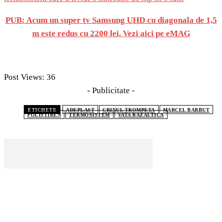
PUB: Acum un super tv Samsung UHD cu diagonala de 1,5
m este redus cu 2200 lei. Vezi aici pe eMAG
Post Views:
36
- Publicitate -
ETICHETE
ADEPLAST
CRINUL TROMPETA
MARCEL BARBUT
POLISTIREN
TERMOSISTEM
VATA BAZALTICA
CELE MAI CITITE