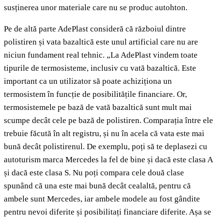
susținerea unor materiale care nu se produc autohton.
Pe de altă parte AdePlast consideră că războiul dintre
polistiren și vata bazaltică este unul artificial care nu are
niciun fundament real tehnic. „La AdePlast vindem toate
tipurile de termosisteme, inclusiv cu vată bazaltică. Este
important ca un utilizator să poate achiziționa un
termosistem în funcție de posibilitățile financiare. Or,
termosistemele pe bază de vată bazaltică sunt mult mai
scumpe decât cele pe bază de polistiren. Comparația între ele
trebuie făcută în alt registru, și nu în acela că vata este mai
bună decât polistirenul. De exemplu, poți să te deplasezi cu
autoturism marca Mercedes la fel de bine și dacă este clasa A
și dacă este clasa S. Nu poți compara cele două clase
spunând că una este mai bună decât cealaltă, pentru că
ambele sunt Mercedes, iar ambele modele au fost gândite
pentru nevoi diferite și posibilitați financiare diferite. Așa se