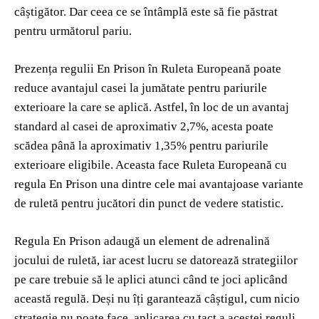
câștigător. Dar ceea ce se întâmplă este să fie păstrat
pentru următorul pariu.
Prezența regulii En Prison în Ruleta Europeană poate
reduce avantajul casei la jumătate pentru pariurile
exterioare la care se aplică. Astfel, în loc de un avantaj
standard al casei de aproximativ 2,7%, acesta poate
scădea până la aproximativ 1,35% pentru pariurile
exterioare eligibile. Aceasta face Ruleta Europeană cu
regula En Prison una dintre cele mai avantajoase variante
de ruletă pentru jucători din punct de vedere statistic.
Regula En Prison adaugă un element de adrenalină
jocului de ruletă, iar acest lucru se datorează strategiilor
pe care trebuie să le aplici atunci când te joci aplicând
această regulă. Deși nu îți garantează câștigul, cum nicio
strategie nu poate face, aplicarea cu tact a acestei reguli