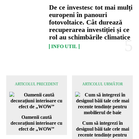
De ce investesc tot mai mulți
europeni în panouri
fotovoltaice. Cât durează
recuperarea investiției și ce
rol au schimbările climatice
INFO UTIL
ARTICOLUL PRECEDENT
ARTICOLUL URMĂTOR
Oamenii caută
decorațiuni interioare cu
Cum să integrezi în
efect de „WOW”
designul băii tale cele mai
recente tendințe pentru