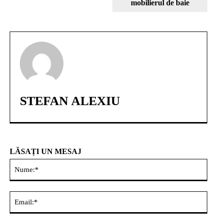
mobilierul de baie
STEFAN ALEXIU
LĂSAȚI UN MESAJ
Nu
Ema