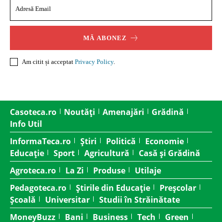
MĂ ABONEZ
Am citit și acceptat
Privacy Policy
.
Casoteca.ro
Noutăți
Amenajări
Grădină
Info Util
InformaTeca.ro
Știri
Politică
Economie
Educație
Sport
Agricultură
Casă și Grădină
Agroteca.ro
La Zi
Produse
Utilaje
Pedagoteca.ro
Știrile din Educație
Preșcolar
Școală
Universitar
Studii în Străinătate
MoneyBuzz
Bani
Business
Tech
Green