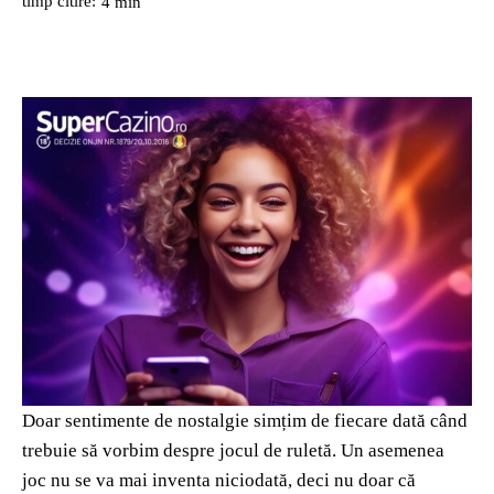
timp citire:
4
min
Doar sentimente de nostalgie simțim de fiecare dată când
trebuie să vorbim despre jocul de ruletă. Un asemenea
joc nu se va mai inventa niciodată, deci nu doar că