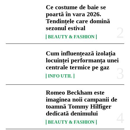
Ce costume de baie se
poartă în vara 2026.
Tendințele care domină
sezonul estival
BEAUTY & FASHION
Cum influențează izolația
locuinței performanța unei
centrale termice pe gaz
INFO UTIL
Romeo Beckham este
imaginea noii campanii de
toamnă Tommy Hilfiger
dedicată denimului
BEAUTY & FASHION