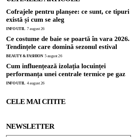
Cofrajele pentru planșee: ce sunt, ce tipuri
există și cum se aleg
INFO UTIL
7 august 26
Ce costume de baie se poartă în vara 2026.
Tendințele care domină sezonul estival
BEAUTY & FASHION
5 august 26
Cum influențează izolația locuinței
performanța unei centrale termice pe gaz
INFO UTIL
4 august 26
CELE MAI CITITE
NEWSLETTER