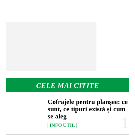
CELE MAI CITITE
Cofrajele pentru planșee: ce
sunt, ce tipuri există și cum
se aleg
INFO UTIL