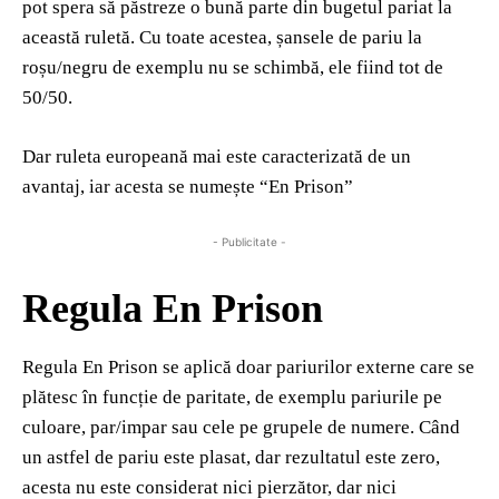
pot spera să păstreze o bună parte din bugetul pariat la
această ruletă. Cu toate acestea, șansele de pariu la
roșu/negru de exemplu nu se schimbă, ele fiind tot de
50/50.
Dar ruleta europeană mai este caracterizată de un
avantaj, iar acesta se numește “En Prison”
- Publicitate -
Regula En Prison
Regula En Prison se aplică doar pariurilor externe care se
plătesc în funcție de paritate, de exemplu pariurile pe
culoare, par/impar sau cele pe grupele de numere. Când
un astfel de pariu este plasat, dar rezultatul este zero,
acesta nu este considerat nici pierzător, dar nici