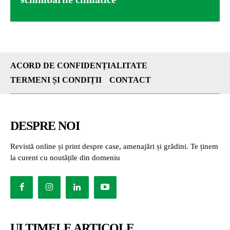
ACORD DE CONFIDENȚIALITATE
TERMENI ȘI CONDIȚII
CONTACT
DESPRE NOI
Revistă online și print despre case, amenajări și grădini. Te ținem
la curent cu noutățile din domeniu
ULTIMELE ARTICOLE