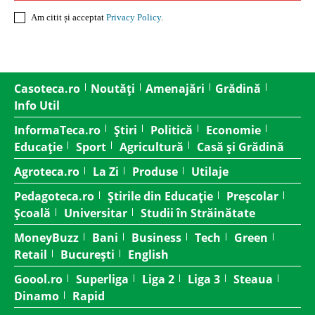
Am citit și acceptat
Privacy Policy
.
Casoteca.ro
Noutăți
Amenajări
Grădină
Info Util
InformaTeca.ro
Știri
Politică
Economie
Educație
Sport
Agricultură
Casă și Grădină
Agroteca.ro
La Zi
Produse
Utilaje
Pedagoteca.ro
Știrile din Educație
Preșcolar
Școală
Universitar
Studii în Străinătate
MoneyBuzz
Bani
Business
Tech
Green
Retail
București
English
Goool.ro
Superliga
Liga 2
Liga 3
Steaua
Dinamo
Rapid