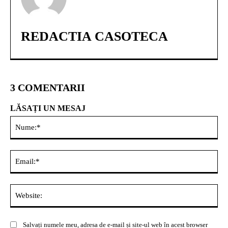
REDACTIA CASOTECA
3 COMENTARII
LĂSAȚI UN MESAJ
Nu
Ema
Web
Salvați numele meu, adresa de e-mail și site-ul web în acest browser