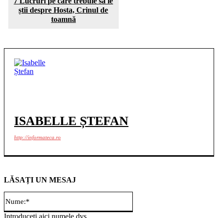
7 Lucruri pe care trebuie să le
știi despre Hosta, Crinul de
toamnă
ISABELLE ȘTEFAN
http://informateca.ro
LĂSAȚI UN MESAJ
Nume:*
Introduceți aici numele dvs.