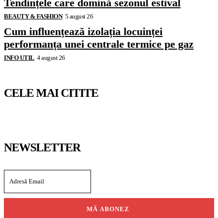
Tendințele care domină sezonul estival
BEAUTY & FASHION
5 august 26
Cum influențează izolația locuinței
performanța unei centrale termice pe gaz
INFO UTIL
4 august 26
CELE MAI CITITE
NEWSLETTER
MĂ ABONEZ