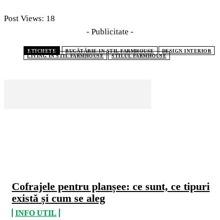
Post Views:
18
- Publicitate -
ETICHETE
BUCĂTĂRIE IN STIL FARMHOUSE
DESIGN INTERIOR
LIVING ÎN STIL FARMHOUSE
STILUL FARMHOUSE
CELE MAI CITITE
Cofrajele pentru planșee: ce sunt, ce tipuri
există și cum se aleg
INFO UTIL