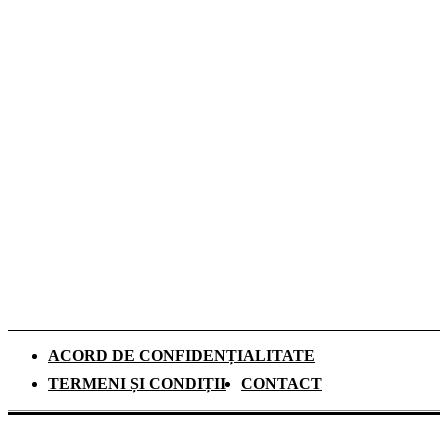
performanța unei centrale termice pe gaz
Romeo Beckham este imaginea noii campanii
de toamnă Tommy Hilfiger dedicată
denimului
De ce investesc tot mai mulți europeni în
panouri fotovoltaice. Cât durează
recuperarea investiției și ce rol au
schimbările climatice
ACORD DE CONFIDENȚIALITATE
TERMENI ȘI CONDIȚII
CONTACT