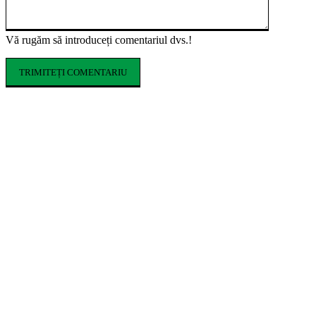
Vă rugăm să introduceți comentariul dvs.!
ARTICOLE POPULARE
Cofrajele pentru planșee: ce sunt, ce tipuri
există și cum se aleg
Ce costume de baie se poartă în vara 2026.
Tendințele care domină sezonul estival
Cum influențează izolația locuinței