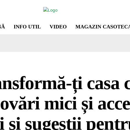
NĂ
INFO UTIL
VIDEO
MAGAZIN CASOTEC
nsformă-ți casa 
ovări mici și acce
i și sugestii pent