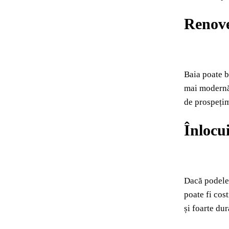
Renove
Baia poate b
mai modernă.
de prospeți
Înlocu
Dacă podelel
poate fi cost
și foarte dur