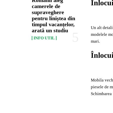
Românii aleg
Înlocui
camerele de
supraveghere
pentru liniștea din
timpul vacanțelor,
Un alt detal
arată un studiu
modelele mod
INFO UTIL
mari.
Înlocu
Mobila veche
piesele de m
Schimbarea 