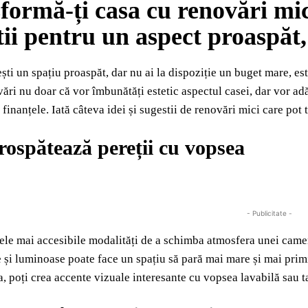
formă-ți casa cu renovări mici 
tii pentru un aspect proaspăt,
ști un spațiu proaspăt, dar nu ai la dispoziție un buget mare, este
ări nu doar că vor îmbunătăți estetic aspectul casei, dar vor adău
 finanțele. Iată câteva idei și sugestii de renovări mici care pot
ospătează pereții cu vopsea
- Publicitate -
ele mai accesibile modalități de a schimba atmosfera unei camer
 și luminoase poate face un spațiu să pară mai mare și mai primi
 poți crea accente vizuale interesante cu vopsea lavabilă sau t