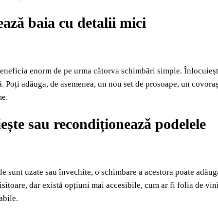
ază baia cu detalii mici
eneficia enorm de pe urma câtorva schimbări simple. Înlocuieș
 Poți adăuga, de asemenea, un nou set de prosoape, un covoraș 
me.
iește sau recondiționează podelele
e sunt uzate sau învechite, o schimbare a acestora poate adăuga
isitoare, dar există opțiuni mai accesibile, cum ar fi folia de vin
abile.