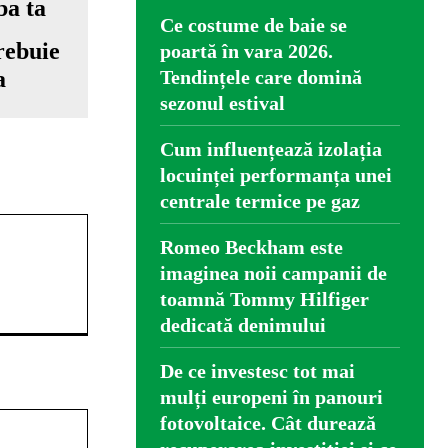
Ce costume de baie se
rebuie
poartă în vara 2026.
a
Tendințele care domină
sezonul estival
Cum influențează izolația
locuinței performanța unei
centrale termice pe gaz
Romeo Beckham este
imaginea noii campanii de
toamnă Tommy Hilfiger
dedicată denimului
De ce investesc tot mai
mulți europeni în panouri
Website:
fotovoltaice. Cât durează