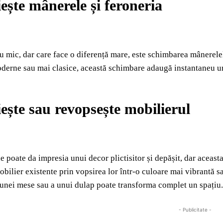
ește mânerele și feroneria
iu mic, dar care face o diferență mare, este schimbarea mânerelelo
erne sau mai clasice, această schimbare adaugă instantaneu un a
iește sau revopsește mobilierul
 poate da impresia unui decor plictisitor și depășit, dar aceasta 
obilier existente prin vopsirea lor într-o culoare mai vibrantă s
unei mese sau a unui dulap poate transforma complet un spațiu.
- Publicitate -