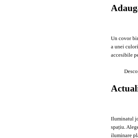
Adaugă
Un covor bin
a unei culor
accesibile p
Desco
Actual
Iluminatul j
spațiu. Aleg
iluminare pl