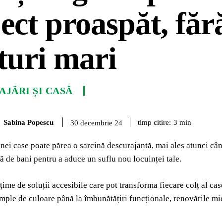
ect proaspăt, făr
turi mari
JĂRI ȘI CASĂ
Sabina Popescu
timp citire:
3
min
30 decembrie 24
ei case poate părea o sarcină descurajantă, mai ales atunci când
ă de bani pentru a aduce un suflu nou locuinței tale.
țime de soluții accesibile care pot transforma fiecare colț al cas
mple de culoare până la îmbunătățiri funcționale, renovările mic