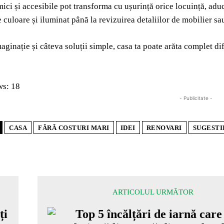
ici și accesibile pot transforma cu ușurință orice locuință, adu
 culoare și iluminat până la revizuirea detaliilor de mobilier sa
ginație și câteva soluții simple, casa ta poate arăta complet dife
ws:
18
- Publicitate -
CASA
FĂRĂ COSTURI MARI
IDEI
RENOVARI
SUGESTI
ARTICOLUL URMĂTOR