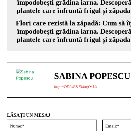
Flori care rezistă la zăpadă: Cum să îț
împodobești grădina iarna. Descoper
plantele care înfruntă frigul și zăpada
SABINA POPESCU
http://DDLxE&Kidm(OaUx
LĂSAȚI UN MESAJ
Nume:*