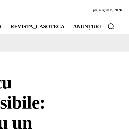
joi, august 6, 2026
A
REVISTA_CASOTECA
ANUNȚURI
cu
sibile:
ru un