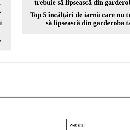
Top 5 încălțări de iarnă care nu t
i
să lipsească din garderoba t
ă
.
Email:*