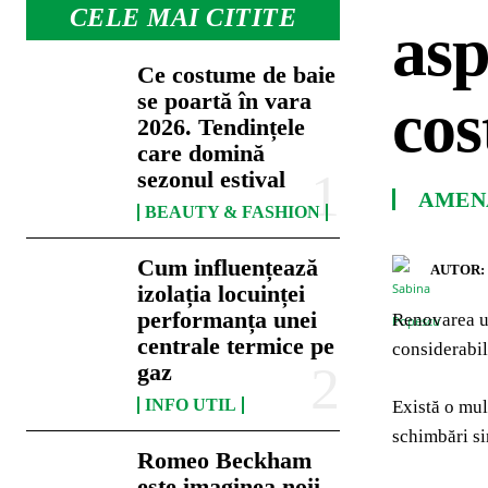
CELE MAI CITITE
asp
Ce costume de baie
se poartă în vara
cos
2026. Tendințele
care domină
sezonul estival
AMENA
BEAUTY & FASHION
Cum influențează
AUTOR:
izolația locuinței
performanța unei
Renovarea un
centrale termice pe
considerabil
gaz
INFO UTIL
Există o mul
schimbări si
Romeo Beckham
este imaginea noii