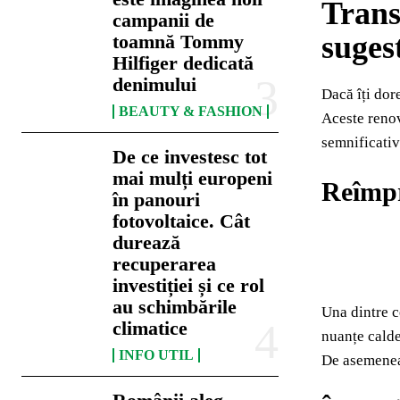
Trans
campanii de
suges
toamnă Tommy
Hilfiger dedicată
denimului
Dacă îți dore
BEAUTY & FASHION
Aceste renov
semnificativ
De ce investesc tot
mai mulți europeni
Reîmpr
în panouri
fotovoltaice. Cât
durează
recuperarea
investiției și ce rol
au schimbările
Una dintre c
climatice
nuanțe calde
INFO UTIL
De asemenea,