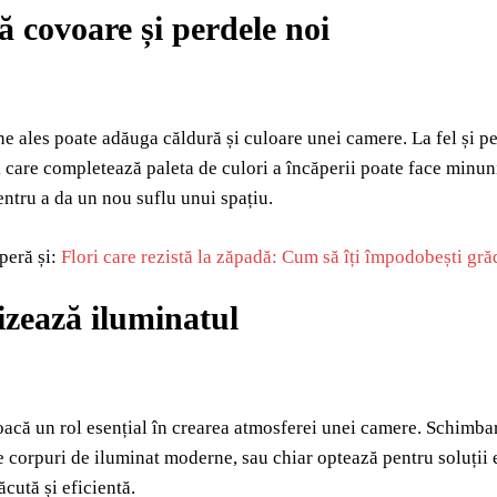
 covoare și perdele noi
e ales poate adăuga căldură și culoare unei camere. La fel și per
i care completează paleta de culori a încăperii poate face minuni
entru a da un nou suflu unui spațiu.
peră și:
Flori care rezistă la zăpadă: Cum să îți împodobești gră
izează iluminatul
oacă un rol esențial în crearea atmosferei unei camere. Schimba
e corpuri de iluminat moderne, sau chiar optează pentru soluții 
ăcută și eficientă.