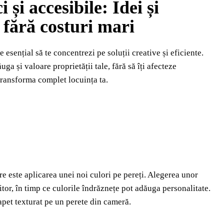
și accesibile: Idei și
 fără costuri mari
 esențial să te concentrezi pe soluții creative și eficiente.
ga și valoare proprietății tale, fără să îți afecteze
 transforma complet locuința ta.
e este aplicarea unei noi culori pe pereți. Alegerea unor
tor, în timp ce culorile îndrăznețe pot adăuga personalitate.
apet texturat pe un perete din cameră.