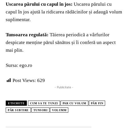
Uscarea părului cu capul în jos:
Uscarea părului cu
capul în jos ajută la ridicarea rădăcinilor și adaugă volum
suplimentar.
Tunsoarea regulată:
Tăierea periodică a vârfurilor
despicate menține părul sănătos și îi conferă un aspect
mai plin.
Sursa: ego.ro
Post Views:
629
- Publicitate -
ETICHETE
CUM SA TE TUNZI
PAR CU VOLUM
PĂR FIN
PĂR SUBTIRE
TUNSORI
VOLUMM