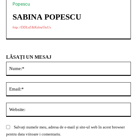
SABINA POPESCU
http://DDLxE&Kidm(OaUx
LĂSAȚI UN MESAJ
Nu
Ema
Web
Salvați numele meu, adresa de e-mail și site-ul web în acest browser
pentru data viitoare i comentariu.