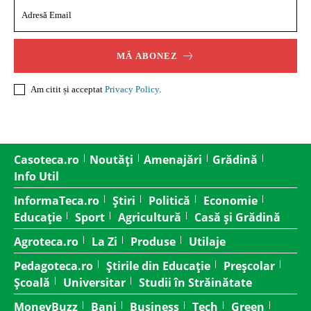
MĂ ABONEZ
Am citit și acceptat
Privacy Policy
.
Casoteca.ro
Noutăți
Amenajări
Grădină
Info Util
InformaTeca.ro
Știri
Politică
Economie
Educație
Sport
Agricultură
Casă și Grădină
Agroteca.ro
La Zi
Produse
Utilaje
Pedagoteca.ro
Știrile din Educație
Preșcolar
Școală
Universitar
Studii în Străinătate
MoneyBuzz
Bani
Business
Tech
Green