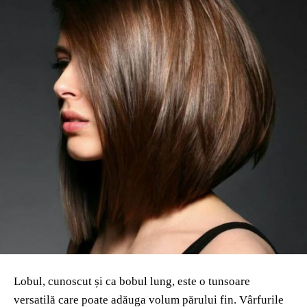
Lobul, cunoscut și ca bobul lung, este o tunsoare
versatilă care poate adăuga volum părului fin. Vârfurile