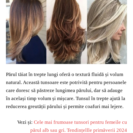
Părul tăiat în trepte lungi oferă o textură fluidă și volum
natural. Această tunsoare este potrivită pentru persoanele
care doresc să păstreze lungimea părului, dar să adauge
în același timp volum și mișcare. Tunsul în trepte ajută la
reducerea greutății părului și permite coafuri mai lejere.
Vezi și:
Cele mai frumoase tunsori pentru femeile cu
părul alb sau gri. Tendințellle primăverii 2024