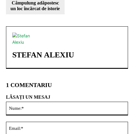
Câmpulung adăpostesc
un loc încărcat de istorie
STEFAN ALEXIU
1 COMENTARIU
LĂSAȚI UN MESAJ
Nu
Ema