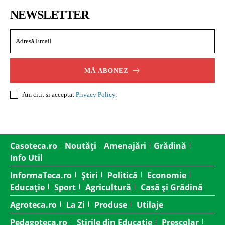
NEWSLETTER
MĂ ABONEZ
Am citit și acceptat
Privacy Policy
.
Casoteca.ro
Noutăți
Amenajări
Grădină
Info Util
InformaTeca.ro
Știri
Politică
Economie
Educație
Sport
Agricultură
Casă și Grădină
Agroteca.ro
La Zi
Produse
Utilaje
Pedagoteca.ro
Știrile din Educație
Preșcolar