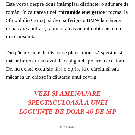
Este vorba despre două întâmplări distincte: o adunare de
români în căutarea unei
”piramide energetice
” tocmai la
Sfinxul din Carpați și de o șoferiță cu BMW la mâna a
doua care a intrat și apoi a rămas împotmolită pe plaja
din Constanța.
Din păcate, nu e de râs, ci de plâns, totuși să sperăm că
măcar horecarii au avut de câștigat de pe urma acestora.
De, nu există excursie fără o oprire la o cârciumă sau
măcar la un chioșc în căutarea unui covrig.
VEZI ȘI
AMENAJARE
SPECTACULOASĂ A UNEI
LOCUINŢE DE DOAR 46 DE MP
- Publicitate -