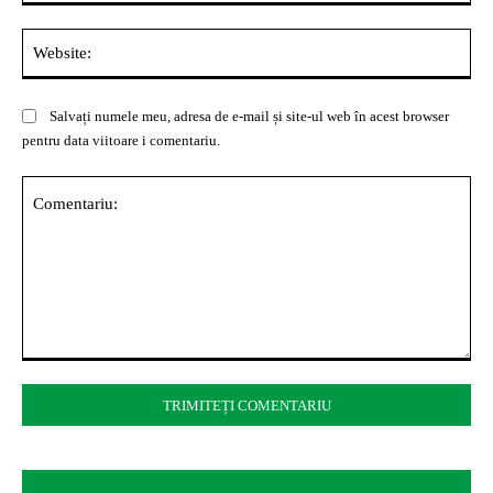
Web
Salvați numele meu, adresa de e-mail și site-ul web în acest browser
pentru data viitoare i comentariu.
Comentariu: