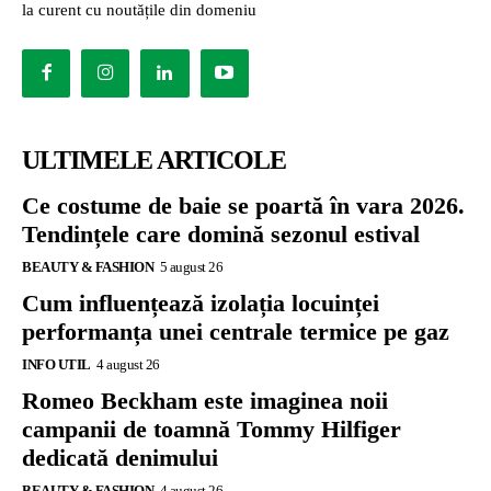
la curent cu noutățile din domeniu
ULTIMELE ARTICOLE
Ce costume de baie se poartă în vara 2026.
Tendințele care domină sezonul estival
BEAUTY & FASHION
5 august 26
Cum influențează izolația locuinței
performanța unei centrale termice pe gaz
INFO UTIL
4 august 26
Romeo Beckham este imaginea noii
campanii de toamnă Tommy Hilfiger
dedicată denimului
BEAUTY & FASHION
4 august 26