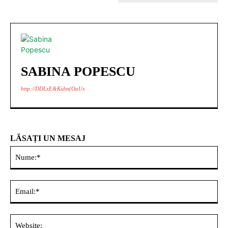
SABINA POPESCU
http://DDLxE&Kidm(OaUx
LĂSAȚI UN MESAJ
Nu
Ema
Web