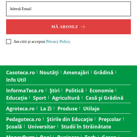
MĂ ABONEZ
Am citit și acceptat
Privacy Policy
.
Casoteca.ro
Noutăți
Amenajări
Grădină
Info Util
InformaTeca.ro
Știri
Politică
Economie
Educație
Sport
Agricultură
Casă și Grădină
Agroteca.ro
La Zi
Produse
Utilaje
Pedagoteca.ro
Știrile din Educație
Preșcolar
Școală
Universitar
Studii în Străinătate