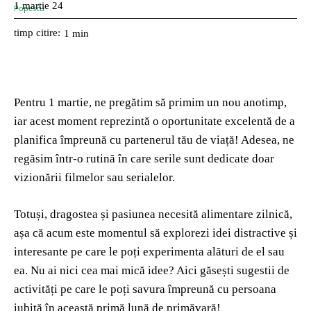
1 martie 24
timp citire:
1
min
Pentru 1 martie, ne pregătim să primim un nou anotimp,
iar acest moment reprezintă o oportunitate excelentă de a
planifica împreună cu partenerul tău de viață! Adesea, ne
regăsim într-o rutină în care serile sunt dedicate doar
vizionării filmelor sau serialelor.
Totuși, dragostea și pasiunea necesită alimentare zilnică,
așa că acum este momentul să explorezi idei distractive și
interesante pe care le poți experimenta alături de el sau
ea. Nu ai nici cea mai mică idee? Aici găsești sugestii de
activități pe care le poți savura împreună cu persoana
iubită în această primă lună de primăvară!