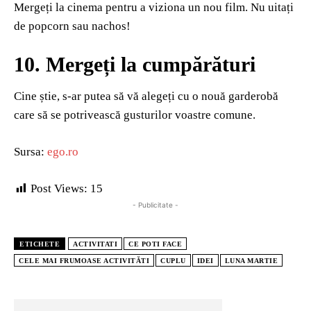
Mergeți la cinema pentru a viziona un nou film. Nu uitați
de popcorn sau nachos!
10. Mergeți la cumpărături
Cine știe, s-ar putea să vă alegeți cu o nouă garderobă
care să se potrivească gusturilor voastre comune.
Sursa:
ego.ro
Post Views:
15
- Publicitate -
ETICHETE
ACTIVITATI
CE POTI FACE
CELE MAI FRUMOASE ACTIVITĂTI
CUPLU
IDEI
LUNA MARTIE