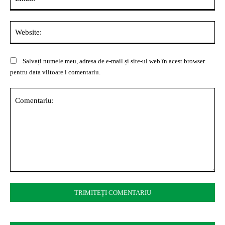
Web
Salvați numele meu, adresa de e-mail și site-ul web în acest browser
pentru data viitoare i comentariu.
Comentariu: