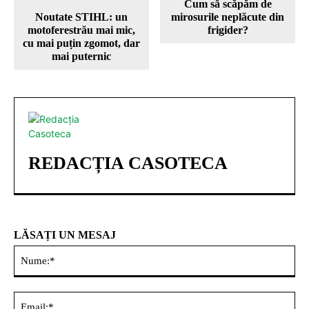
Cum să scăpăm de
Noutate STIHL: un
mirosurile neplăcute din
motoferestrău mai mic,
frigider?
cu mai puțin zgomot, dar
mai puternic
REDACȚIA CASOTECA
LĂSAȚI UN MESAJ
Nu
Ema