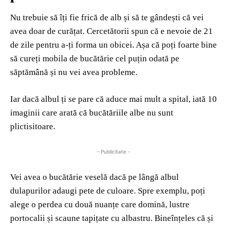
Nu trebuie să îți fie frică de alb și să te gândești că vei
avea doar de curățat. Cercetătorii spun că e nevoie de 21
de zile pentru a-ți forma un obicei. Așa că poți foarte bine
să cureți mobila de bucătărie cel puțin odată pe
săptămână și nu vei avea probleme.
Iar dacă albul ți se pare că aduce mai mult a spital, iată 10
imaginii care arată că bucătăriile albe nu sunt
plictisitoare.
- Publicitate -
Vei avea o bucătărie veselă dacă pe lângă albul
dulapurilor adaugi pete de culoare. Spre exemplu, poți
alege o perdea cu două nuanțe care domină, lustre
portocalii și scaune tapițate cu albastru. Bineînțeles că și