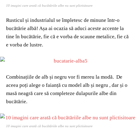
10 imagini care arată că bucătăriile albe nu sunt plictisitoare
Rusticul și industrialul se împletesc de minune într-o
bucătărie albă! Așa ai ocazia să aduci aceste accente la
tine în bucătărie, fie că e vorba de scaune metalice, fie că
e vorba de lustre.
Combinațiile de alb și negru vor fi mereu la modă. De
aceea poți alege o faianță cu model alb și negru , dar și o
masă neagră care să completeze dulapurile albe din
bucătărie.
10 imagini care arată că bucătăriile albe nu sunt plictisitoare