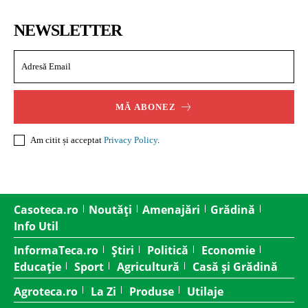
NEWSLETTER
MĂ ABONEZ
Am citit și acceptat
Privacy Policy
.
Casoteca.ro
Noutăți
Amenajări
Grădină
Info Util
InformaTeca.ro
Știri
Politică
Economie
Educație
Sport
Agricultură
Casă și Grădină
Agroteca.ro
La Zi
Produse
Utilaje