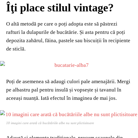
Îţi place stilul vintage?
O altă metodă pe care o poți adopta este să păstrezi
rafturi la dulapurile de bucătărie. Și asta pentru că poți
depozita zahărul, făina, pastele sau biscuiții în recipiente
de sticlă.
Poți de asemenea să adaugi culori pale amenajării. Mergi
pe albastru pal pentru insulă și vopsește și tavanul în
aceeași nuanță. Iată efectul în imaginea de mai jos.
10 imagini care arată că bucătăriile albe nu sunt plictisitoare
Adaugă și elemente tradiționale, precum scaunele din