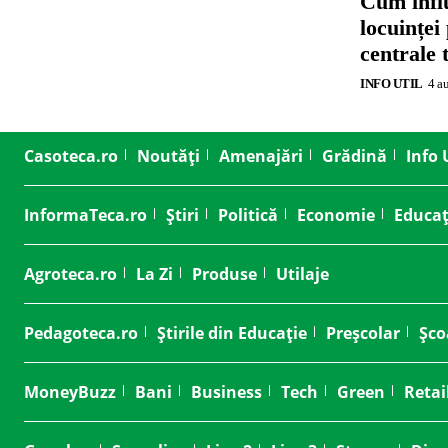
Cum influ
locuinței
centrale 
INFO UTIL
4 a
Casoteca.ro
Noutăți
Amenajări
Grădină
Info 
InformaTeca.ro
Știri
Politică
Economie
Educaț
Agroteca.ro
La Zi
Produse
Utilaje
Pedagoteca.ro
Știrile din Educație
Preșcolar
Șco
MoneyBuzz
Bani
Business
Tech
Green
Retai