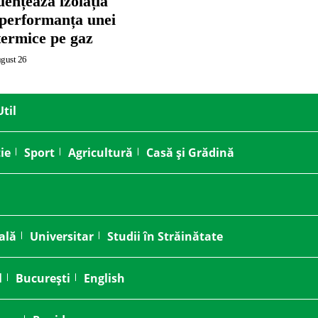
ențează izolația
 performanța unei
termice pe gaz
ugust 26
Util
ie
Sport
Agricultură
Casă și Grădină
ală
Universitar
Studii în Străinătate
l
București
English