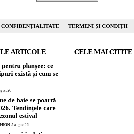
 CONFIDENȚIALITATE
TERMENI ȘI CONDIȚII
LE ARTICOLE
CELE MAI CITITE
 pentru planșee: ce
tipuri există și cum se
ugust 26
me de baie se poartă
026. Tendințele care
zonul estival
SHION
5 august 26