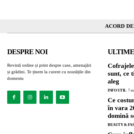
ACORD DE
DESPRE NOI
ULTIME
Cofrajele
Revistă online și print despre case, amenajări
și grădini. Te ținem la curent cu noutățile din
sunt, ce 
domeniu
aleg
INFO UTIL
7 a
Ce costu
în vara 2
domină se
BEAUTY & FA