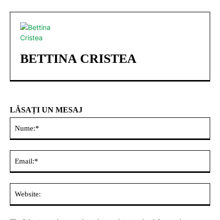
BETTINA CRISTEA
LĂSAȚI UN MESAJ
Nu
Ema
Web