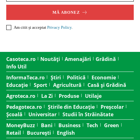
MĂ ABONEZ
Am citit și acceptat
Privacy Policy
.
Casoteca.ro
Noutăți
Amenajări
Grădină
Info Util
InformaTeca.ro
Știri
Politică
Economie
Educație
Sport
Agricultură
Casă și Grădină
Agroteca.ro
La Zi
Produse
Utilaje
Pedagoteca.ro
Știrile din Educație
Preșcolar
Școală
Universitar
Studii în Străinătate
MoneyBuzz
Bani
Business
Tech
Green
Retail
București
English