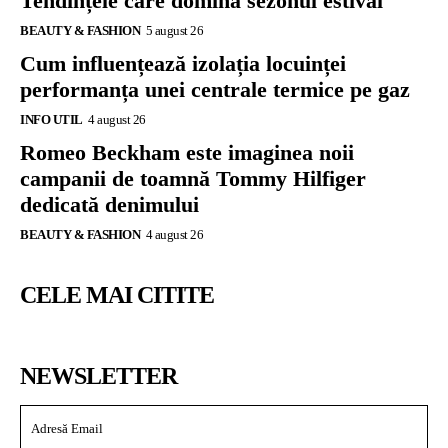
Tendințele care domină sezonul estival
BEAUTY & FASHION
5 august 26
Cum influențează izolația locuinței
performanța unei centrale termice pe gaz
INFO UTIL
4 august 26
Romeo Beckham este imaginea noii
campanii de toamnă Tommy Hilfiger
dedicată denimului
BEAUTY & FASHION
4 august 26
CELE MAI CITITE
NEWSLETTER