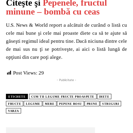
Citeşte şi
Pepenele, fructul
minune – bombă cu ceas
U.S. News & World report a alcătuit de curând o listă cu
cele mai bune şi cele mai proaste diete ca să te ajute să
găseşti regimul ideal pentru tine. Dacă niciuna dintre cele
de mai sus nu ţi se potriveşte, ai aici o listă lungă de
opţiuni din care poţi alege.
Post Views:
29
- Publicitate -
ETICHETE
CUM TII LEGUME FRUCTE PROASPETE
DIETE
FRUCTE
LEGUME
MERE
PEPENE ROSU
PRUNE
STRUGURI
VARZA