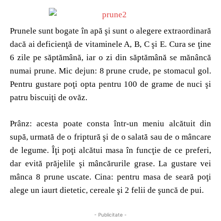
Prunele sunt bogate în apă şi sunt o alegere extraordinară
dacă ai deficienţă de vitaminele A, B, C şi E. Cura se ţine
6 zile pe săptămână, iar o zi din săptămână se mănâncă
numai prune. Mic dejun: 8 prune crude, pe stomacul gol.
Pentru gustare poţi opta pentru 100 de grame de nuci şi
patru biscuiţi de ovăz.
Prânz: acesta poate consta într-un meniu alcătuit din
supă, urmată de o friptură şi de o salată sau de o mâncare
de legume. Îţi poţi alcătui masa în funcţie de ce preferi,
dar evită prăjelile şi mâncărurile grase. La gustare vei
mânca 8 prune uscate. Cina: pentru masa de seară poţi
alege un iaurt dietetic, cereale şi 2 felii de şuncă de pui.
- Publicitate -