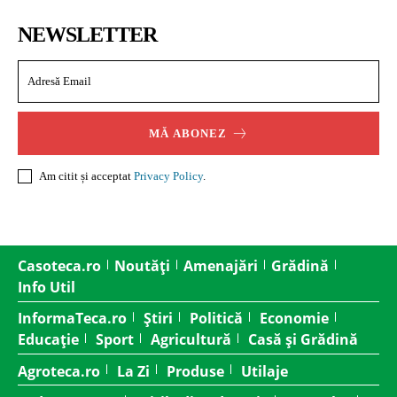
NEWSLETTER
MĂ ABONEZ
Am citit și acceptat
Privacy Policy
.
Casoteca.ro
Noutăți
Amenajări
Grădină
Info Util
InformaTeca.ro
Știri
Politică
Economie
Educație
Sport
Agricultură
Casă și Grădină
Agroteca.ro
La Zi
Produse
Utilaje