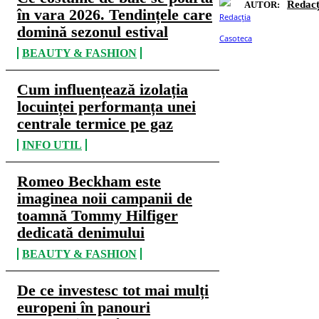
Redacț
AUTOR:
în vara 2026. Tendințele care
domină sezonul estival
BEAUTY & FASHION
Cum influențează izolația
locuinței performanța unei
centrale termice pe gaz
INFO UTIL
Romeo Beckham este
imaginea noii campanii de
toamnă Tommy Hilfiger
dedicată denimului
BEAUTY & FASHION
De ce investesc tot mai mulți
europeni în panouri