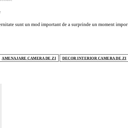
e
rnitate sunt un mod important de a surprinde un moment important
AMENAJARE CAMERA DE ZI
DECOR INTERIOR CAMERA DE ZI
AR
Ce c
care