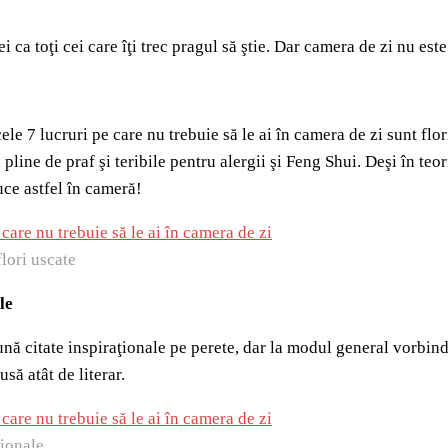
rei ca toţi cei care îţi trec pragul să ştie. Dar camera de zi nu e
ele 7 lucruri pe care nu trebuie să le ai în camera de zi sunt flo
, pline de praf şi teribile pentru alergii şi Feng Shui. Deşi în te
uce astfel în cameră!
lori uscate
le
nă citate inspiraţionale pe perete, dar la modul general vorbind, a
usă atât de literar.
ționale