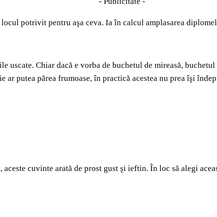
- Publicitate -
ste locul potrivit pentru aşa ceva. Ia în calcul amplasarea diplom
rile uscate. Chiar dacă e vorba de buchetul de mireasă, buchetul 
orie ar putea părea frumoase, în practică acestea nu prea îşi îndep
ceste cuvinte arată de prost gust şi ieftin. În loc să alegi aceas