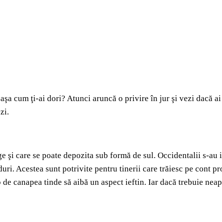
a cum ţi-ai dori? Atunci aruncă o privire în jur şi vezi dacă ai
zi.
e şi care se poate depozita sub formă de sul. Occidentalii s-au i
ri. Acestea sunt potrivite pentru tinerii care trăiesc pe cont pr
p de canapea tinde să aibă un aspect ieftin. Iar dacă trebuie nea