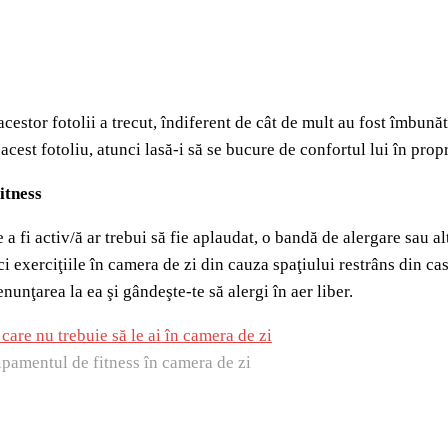
estor fotolii a trecut, îndiferent de cât de mult au fost îmbunătă
acest fotoliu, atunci lasă-i să se bucure de confortul lui în pro
itness
e a fi activ/ă ar trebui să fie aplaudat, o bandă de alergare sau a
aci exerciţiile în camera de zi din cauza spaţiului restrâns din c
enunţarea la ea şi gândeşte-te să alergi în aer liber.
ipamentul de fitness în camera de zi