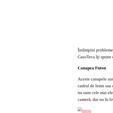
Întâmpini probleme î
CasoTeca îţi spune c
Canapea Futon
Aceste canapele sunt
cadrul de lemn sau d
nu sunt cele mai ele
cameră, dar nu în li