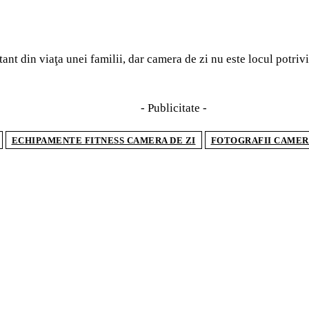
 din viaţa unei familii, dar camera de zi nu este locul potrivit
- Publicitate -
ECHIPAMENTE FITNESS CAMERA DE ZI
FOTOGRAFII CAMERA
TICOLE POPULARE
ostume de baie se poartă în vara 2026. Tendințele
 domină sezonul estival