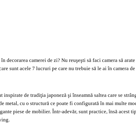
n decorarea camerei de zi? Nu reuşeşti să faci camera să arate aş
are sunt acele 7 lucruri pe care nu trebuie să le ai în camera de 
 inspirate de tradiţia japoneză şi înseamnă saltea care se strâng
e metal, cu o structură ce poate fi configurată în mai multe modu
gante piese de mobilier. Într-adevăr, sunt practice, însă acest ti
ving.