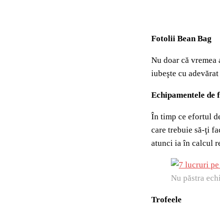
Fotolii Bean Bag
Nu doar că vremea ac
iubeşte cu adevărat 
Echipamentele de f
În timp ce efortul d
care trebuie să-ţi f
atunci ia în calcul r
Nu păstra ech
Trofeele