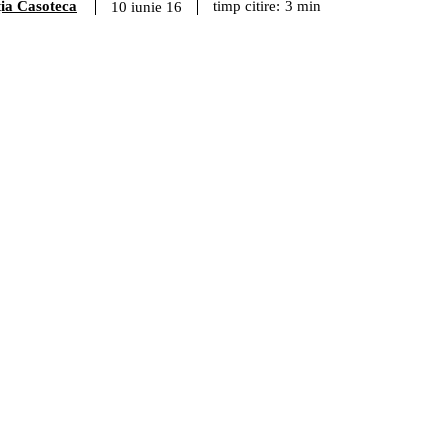
ia Casoteca
timp citire:
3
min
10 iunie 16