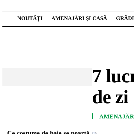
NOUTĂȚI
AMENAJĂRI ȘI CASĂ
GRĂD
7 luc
de zi
CELE MAI CITITE
AMENAJĂRI
Ce costume de baie se poartă