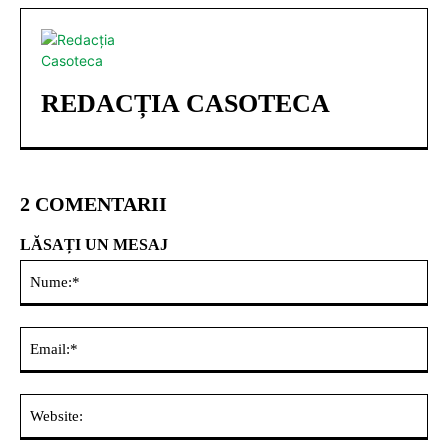
REDACȚIA CASOTECA
2 COMENTARII
LĂSAȚI UN MESAJ
Nu
Ema
Web