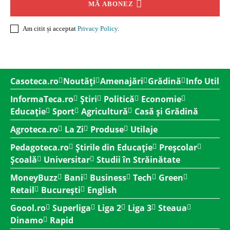
MĂ ABONEZ
Am citit și acceptat
Privacy Policy
.
Casoteca.ro
Noutăți
Amenajări
Grădină
Info Util
InformaTeca.ro
Știri
Politică
Economie
Educație
Sport
Agricultură
Casă și Grădină
Agroteca.ro
La Zi
Produse
Utilaje
Pedagoteca.ro
Știrile din Educație
Preșcolar
Școală
Universitar
Studii în Străinătate
MoneyBuzz
Bani
Business
Tech
Green
Retail
București
English
Goool.ro
Superliga
Liga 2
Liga 3
Steaua
Dinamo
Rapid