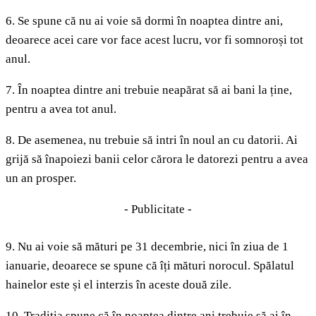
6. Se spune că nu ai voie să dormi în noaptea dintre ani,
deoarece acei care vor face acest lucru, vor fi somnoroși tot
anul.
7. În noaptea dintre ani trebuie neapărat să ai bani la ține,
pentru a avea tot anul.
8. De asemenea, nu trebuie să intri în noul an cu datorii. Ai
grijă să înapoiezi banii celor cărora le datorezi pentru a avea
un an prosper.
- Publicitate -
9. Nu ai voie să mături pe 31 decembrie, nici în ziua de 1
ianuarie, deoarece se spune că îți mături norocul. Spălatul
hainelor este și el interzis în aceste două zile.
10. Tradiția spune că în noaptea dintre ani trebuie să ai în