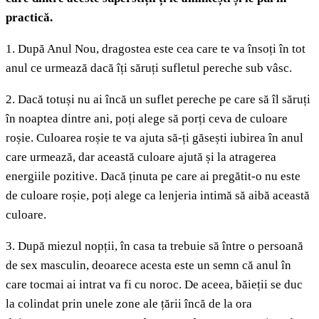
practică.
1. După Anul Nou, dragostea este cea care te va însoți în tot
anul ce urmează dacă îți săruți sufletul pereche sub vâsc.
2. Dacă totuși nu ai încă un suflet pereche pe care să îl săruți
în noaptea dintre ani, poți alege să porți ceva de culoare
roșie. Culoarea roșie te va ajuta să-ți găsești iubirea în anul
care urmează, dar această culoare ajută și la atragerea
energiile pozitive. Dacă ținuta pe care ai pregătit-o nu este
de culoare roșie, poți alege ca lenjeria intimă să aibă această
culoare.
3. După miezul nopții, în casa ta trebuie să între o persoană
de sex masculin, deoarece acesta este un semn că anul în
care tocmai ai intrat va fi cu noroc. De aceea, băieții se duc
la colindat prin unele zone ale țării încă de la ora