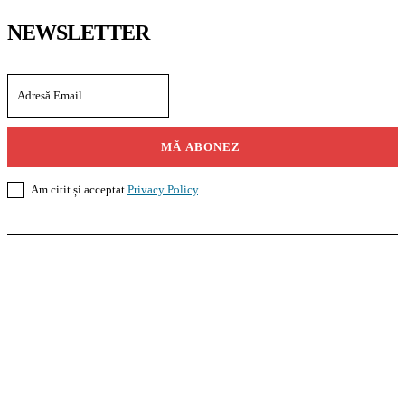
NEWSLETTER
MĂ ABONEZ
Am citit și acceptat
Privacy Policy
.
Casoteca.ro
Noutăți
Amenajări
Grădină
Info Util
InformaTeca.ro
Știri
Politică
Economie
Educație
Sport
Agricultură
Casă și Grădină
Agroteca.ro
La Zi
Produse
Utilaje
Pedagoteca.ro
Știrile din Educație
Preșcolar
Școală
Universitar
Studii în Străinătate
MoneyBuzz
Bani
Business
Tech
Green
Retail
București
English