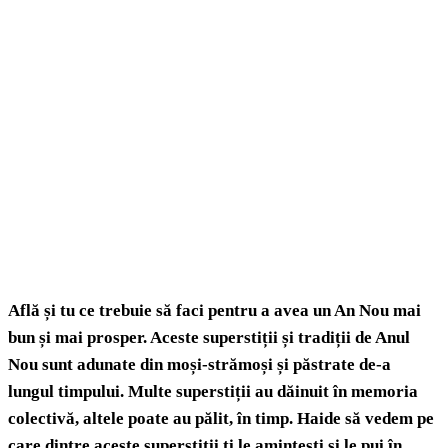
Află și tu ce trebuie să faci pentru a avea un An Nou mai
bun și mai prosper. Aceste superstiții și tradiții de Anul
Nou sunt adunate din moși-strămoși și păstrate de-a
lungul timpului. Multe superstiții au dăinuit în memoria
colectivă, altele poate au pălit, în timp. Haide să vedem pe
care dintre aceste superstiții ți le amintești și le pui în