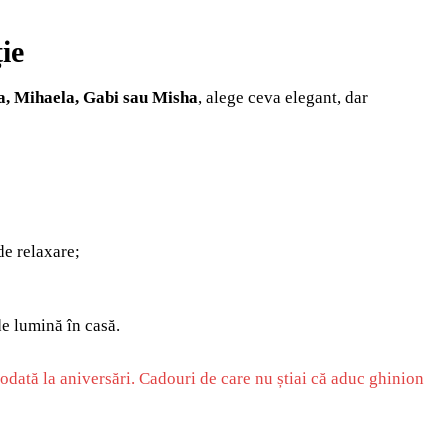
ie
a, Mihaela, Gabi sau Misha
, alege ceva elegant, dar
e relaxare;
de lumină în casă.
iodată la aniversări. Cadouri de care nu știai că aduc ghinion