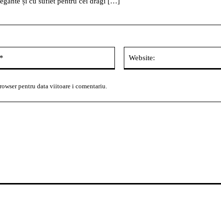
legante și cu suflet pentru cei dragi […]
Email:*
rowser pentru data viitoare i comentariu.