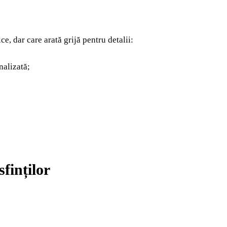
ice, dar care arată grijă pentru detalii:
nalizată;
finților