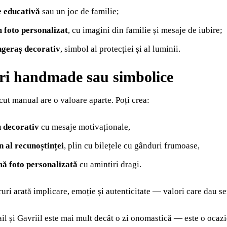
e educativă
sau un joc de familie;
 foto personalizat
, cu imagini din familie și mesaje de iubire;
ngeraș decorativ
, simbol al protecției și al luminii.
i handmade sau simbolice
ut manual are o valoare aparte. Poți crea:
u decorativ
cu mesaje motivaționale,
 al recunoștinței
, plin cu bilețele cu gânduri frumoase,
ă foto personalizată
cu amintiri dragi.
ruri arată implicare, emoție și autenticitate — valori care dau se
il și Gavriil este mai mult decât o zi onomastică — este o ocaz