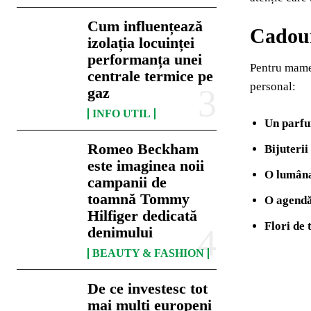
Cum influențează
Cadour
izolația locuinței
performanța unei
Pentru mamel
centrale termice pe
personal:
gaz
INFO UTIL
Un parfu
Romeo Beckham
Bijuterii
este imaginea noii
O lumâna
campanii de
toamnă Tommy
O agendă
Hilfiger dedicată
Flori de
denimului
BEAUTY & FASHION
De ce investesc tot
mai mulți europeni