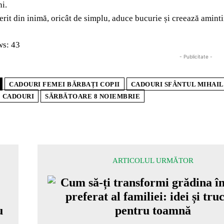
i.
rit din inimă, oricât de simplu, aduce bucurie și creează aminti
ws:
43
- Publicitate -
CADOURI FEMEI BĂRBAȚI COPII
CADOURI SFÂNTUL MIHAIL 
E CADOURI
SĂRBĂTOARE 8 NOIEMBRIE
ARTICOLUL URMĂTOR