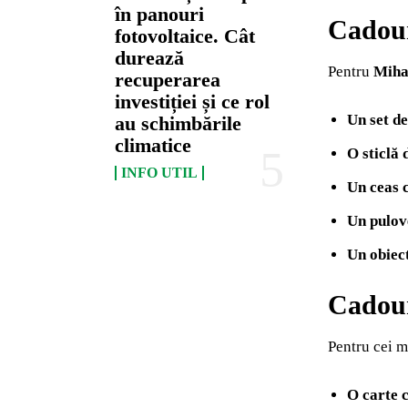
în panouri
Cadouri
fotovoltaice. Cât
durează
Pentru
Miha
recuperarea
investiției și ce rol
Un set de
au schimbările
climatice
O sticlă
INFO UTIL
Un ceas c
Un pulov
Un obiec
Cadour
Pentru cei m
O carte c