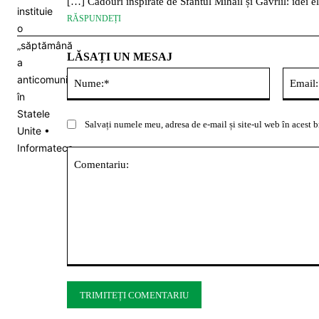
[…] Cadouri inspirate de Sfântul Mihail și Gavriil: idei e
RĂSPUNDEȚI
LĂSAȚI UN MESAJ
Nume:*
Salvați numele meu, adresa de e-mail și site-ul web în acest b
Comentariu: