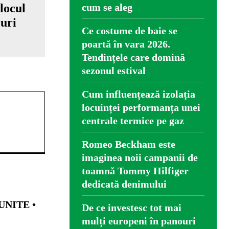
locul
cum se aleg
curi
Ce costume de baie se
poartă în vara 2026.
Tendințele care domină
sezonul estival
Cum influențează izolația
locuinței performanța unei
centrale termice pe gaz
Romeo Beckham este
imaginea noii campanii de
toamnă Tommy Hilfiger
dedicată denimului
NITE •
De ce investesc tot mai
mulți europeni în panouri