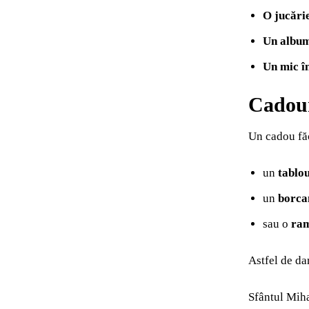
O jucări
Un album
Un mic î
Cadour
Un cadou făc
un
tablo
un
borcan
sau o
ram
Astfel de da
Sfântul Miha