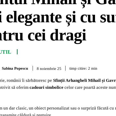
i elegante și cu su
tru cei dragi
UTIL
Sabina Popescu
timp citire:
2
min
8 noiembrie 25
ie, românii îi sărbătoresc pe
Sfinții Arhangheli Mihail și Gavr
trivit să oferim
cadouri simbolice
celor care poartă aceste nume
m un dar clasic, un obiect personalizat sau o surpriză făcută cu
transmite căldură și prețuire.