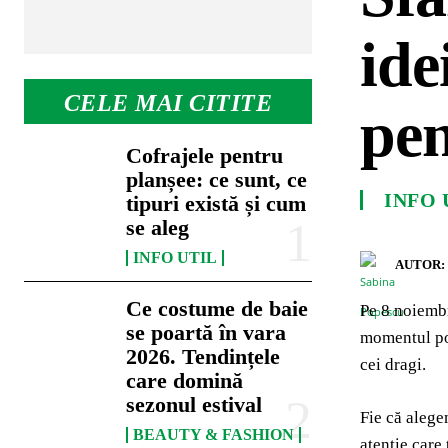
ide
CELE MAI CITITE
pen
Cofrajele pentru
planșee: ce sunt, ce
INFO 
tipuri există și cum
se aleg
INFO UTIL
AUTOR:
Ce costume de baie
Pe 8 noiembr
se poartă în vara
momentul po
2026. Tendințele
cei dragi.
care domină
sezonul estival
Fie că alege
BEAUTY & FASHION
atenție care 