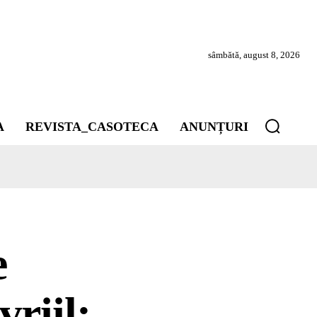
sâmbătă, august 8, 2026
A
REVISTA_CASOTECA
ANUNȚURI
e
vriil: