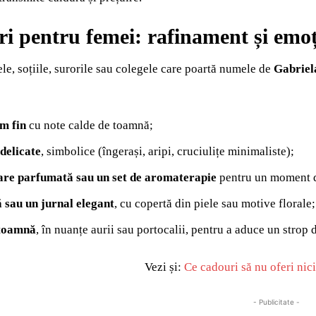
i pentru femei: rafinament și emoț
e, soțiile, surorile sau colegele care poartă numele de
Gabriel
m fin
cu note calde de toamnă;
 delicate
, simbolice (îngerași, aripi, cruciulițe minimaliste);
re parfumată sau un set de aromaterapie
pentru un moment d
 sau un jurnal elegant
, cu copertă din piele sau motive florale;
 toamnă
, în nuanțe aurii sau portocalii, pentru a aduce un strop 
Vezi și:
Ce cadouri să nu oferi nic
- Publicitate -