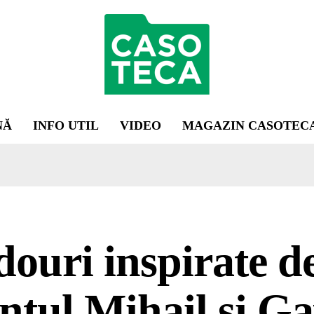
NĂ
INFO UTIL
VIDEO
MAGAZIN CASOTEC
ouri inspirate d
ntul Mihail și Ga