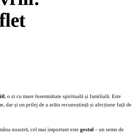
flet
iil
, o zi cu mare însemnătate spirituală și familială. Este
, dar și un prilej de a arăta recunoștință și afecțiune față de
 mâna noastră, cel mai important este
gestul
– un semn de