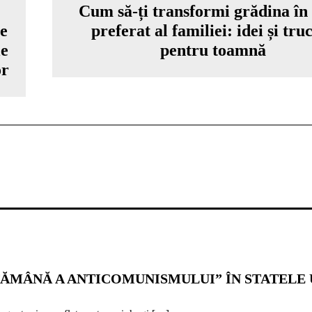
Cum să-ți transformi grădina în 
te
preferat al familiei: idei și tru
le
pentru toamnă
or
ĂMÂNĂ A ANTICOMUNISMULUI” ÎN STATELE U