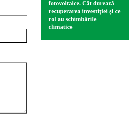
fotovoltaice. Cât durează
recuperarea investiției și ce
rol au schimbările
climatice
Website: