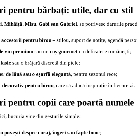
 pentru bărbați: utile, dar cu stil
i, Mihăiță, Misu, Gabi sau Gabriel
, se potrivesc darurile pract
 accesorii pentru birou
– stilou, suport de notițe, agendă perso
 de vin premium
sau un
coș gourmet
cu delicatese românești;
lasic
sau o brățară discretă din piele;
er de lână sau o eșarfă elegantă
, pentru sezonul rece;
t decorativ pentru birou
, care să aducă inspirație în fiecare zi.
i pentru copii care poartă numele s
ici, bucuria vine din gesturile simple:
u povești despre curaj, îngeri sau fapte bune
;