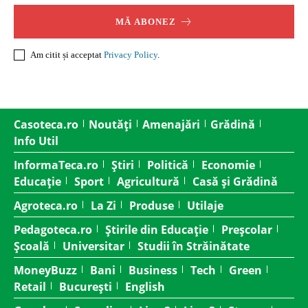
MĂ ABONEZ
Am citit și acceptat
Privacy Policy
.
Casoteca.ro
Noutăți
Amenajări
Grădină
Info Util
InformaTeca.ro
Știri
Politică
Economie
Educație
Sport
Agricultură
Casă și Grădină
Agroteca.ro
La Zi
Produse
Utilaje
Pedagoteca.ro
Știrile din Educație
Preșcolar
Școală
Universitar
Studii în Străinătate
MoneyBuzz
Bani
Business
Tech
Green
Retail
București
English