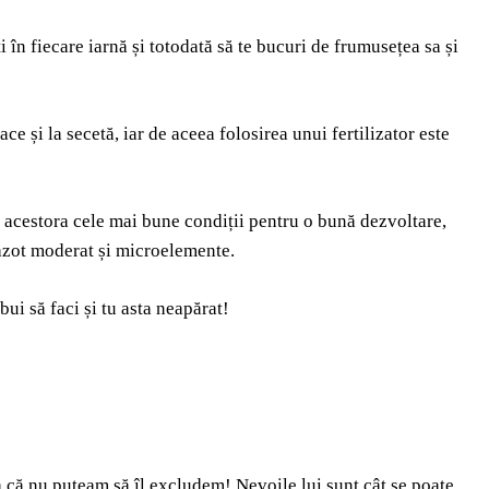
 în fiecare iarnă și totodată să te bucuri de frumusețea sa și
race și la secetă, iar de aceea folosirea unui fertilizator este
ri acestora cele mai bune condiții pentru o bună dezvoltare,
 azot moderat și microelemente.
ui să faci și tu asta neapărat!
a că nu puteam să îl excludem! Nevoile lui sunt cât se poate