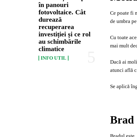
în panouri
fotovoltaice. Cât
Ce poate fi 
durează
de umbra pe 
recuperarea
investiției și ce rol
Cu toate aces
au schimbările
mai mult dec
climatice
INFO UTIL
Dacă ai moli
atunci află 
Se aplică în
Brad
Bradul este,