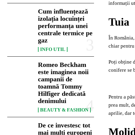
informații u
Cum influențează
izolația locuinței
Tuia
performanța unei
centrale termice pe
În România, 
gaz
chiar pentru
INFO UTIL
Poți obține d
Romeo Beckham
conifere se 
este imaginea noii
campanii de
toamnă Tommy
Hilfiger dedicată
Pentru a păs
denimului
prea mult, d
BEAUTY & FASHION
aprilie, dar
De ce investesc tot
Moli
mai mulți europeni