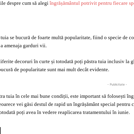
tile despre cum să alegi
îngrășământul potrivit pentru fiecare sp
tuia se bucură de foarte multă popularitate, fiind o specie de co
 a amenaja garduri vii.
iferite decoruri în curte și totodată poți păstra tuia inclusiv la
bucură de popularitate sunt mai mult decât evidente.
- Publicitate -
tra tuia în cele mai bune condiții, este important să folosești în
eoarece vei găsi destul de rapid un îngrășământ special pentru c
 totodată poți avea în vedere reaplicarea tratamentului în iunie.
d