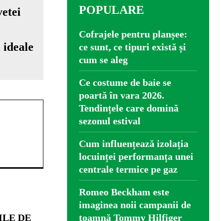
POPULARE
Cofrajele pentru planșee:
 ideale
ce sunt, ce tipuri există și
cum se aleg
Ce costume de baie se
poartă în vara 2026.
Tendințele care domină
sezonul estival
Cum influențează izolația
locuinței performanța unei
centrale termice pe gaz
Romeo Beckham este
imaginea noii campanii de
ILE DE
toamnă Tommy Hilfiger