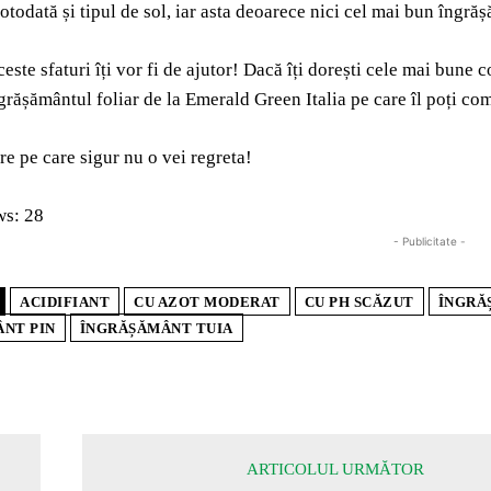
otodată și tipul de sol, iar asta deoarece nici cel mai bun îngr
este sfaturi îți vor fi de ajutor! Dacă îți dorești cele mai bune c
grășământul foliar de la Emerald Green Italia pe care îl poți c
re pe care sigur nu o vei regreta!
ws:
28
- Publicitate -
ACIDIFIANT
CU AZOT MODERAT
CU PH SCĂZUT
ÎNGRĂ
NT PIN
ÎNGRĂȘĂMÂNT TUIA
ARTICOLUL URMĂTOR