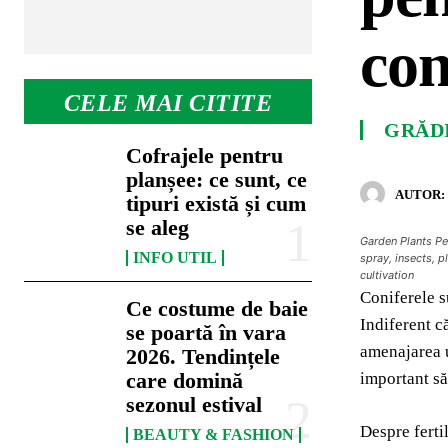
con
CELE MAI CITITE
GRĂD
Cofrajele pentru
planșee: ce sunt, ce
AUTOR:
tipuri există și cum
se aleg
Garden Plants Pes
INFO UTIL
spray, insects, p
cultivation
Coniferele s
Ce costume de baie
Indiferent c
se poartă în vara
amenajarea u
2026. Tendințele
care domină
important să
sezonul estival
Despre ferti
BEAUTY & FASHION