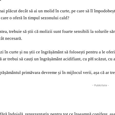
mai plăcut decât să ai un molid în curte, pe care să îl împodobești
care o oferă în timpul sezonului cald?
tea, trebuie să știi că molizii sunt foarte sensibili la solurile să
ât necesară.
zi în curte și nu știi ce îngrășământ să folosești pentru a le ofe
că ar trebui să cauți un îngrășământ acidifiant, cu pH scăzut, cu
grășământul primăvara devreme și în mijlocul verii, așa că ar treb
- Publicitate -
 fără îndoială, reprezentativ pentru tot ce înseamnă conifere, aș