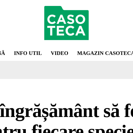
NĂ
INFO UTIL
VIDEO
MAGAZIN CASOTEC
îngrășământ să fo
tru fiecare speci