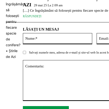
AZI
29 mai 25 La 2:09 am
[…] Ce îngrășământ să folosești pentru fiecare specie de
RĂSPUNDEȚI
LĂSAȚI UN MESAJ
Nume:*
Salvați numele meu, adresa de e-mail și site-ul web în acest b
Comentariu: