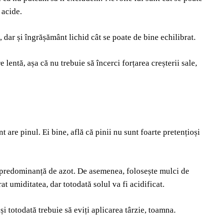
 acide.
dar și îngrășământ lichid cât se poate de bine echilibrat.
 lentă, așa că nu trebuie să încerci forțarea creșterii sale,
t are pinul. Ei bine, află că pinii nu sunt foarte pretențioși
u predominanță de azot. De asemenea, folosește mulci de
at umiditatea, dar totodată solul va fi acidificat.
și totodată trebuie să eviți aplicarea târzie, toamna.