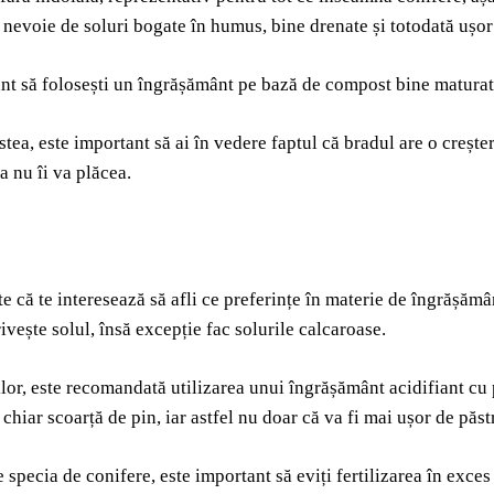
e nevoie de soluri bogate în humus, bine drenate și totodată ușor
nt să folosești un îngrășământ pe bază de compost bine maturat, 
tea, este important să ai în vedere faptul că bradul are o creștere
a nu îi va plăcea.
te că te interesează să afli ce preferințe în materie de îngrășămân
ivește solul, însă excepție fac solurile calcaroase.
ilor, este recomandată utilizarea unui îngrășământ acidifiant c
chiar scoarță de pin, iar astfel nu doar că va fi mai ușor de păstr
 specia de conifere, este important să eviți fertilizarea în exces 