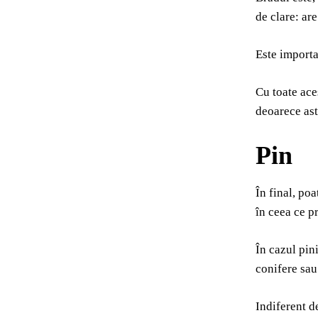
de clare: ar
Este importa
Cu toate aces
deoarece ast
Pin
În final, poa
în ceea ce pr
În cazul pin
conifere sau 
Indiferent de