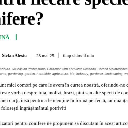
ifere?
INĂ
Stefan Alexiu
timp citire:
3
min
28 mai 25
ticide. Caucasian Professional Gardener with Fertilizer. Seasonal Garden Maintenance. Gar
lants, gardening, garden, herbicide, agriculture, bio, industry, gardener, landscaping, wor
unt mici comori pe care le avem în curtea noastră, oferindu-ne c
ă este vorba despre tuia, molizi, brazi, pini sau alte specii de c
nei curți, însă pentru a le menține în formă perfectă, iar nuanța 
 folosești îngrășământul potrivit!
lizatori pentru conifere ne propunem să discutăm în acest artico