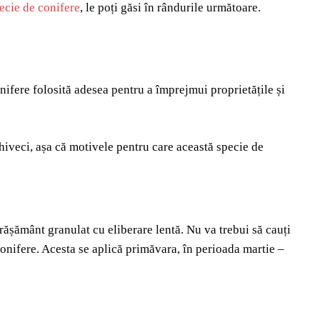
ecie de conifere
, le poți găsi în rândurile următoare.
nifere folosită adesea pentru a împrejmui proprietățile și
 ghiveci, așa că motivele pentru care această specie de
grășământ granulat cu eliberare lentă. Nu va trebui să cauți
onifere. Acesta se aplică primăvara, în perioada martie –