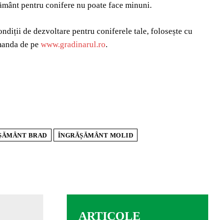
ășământ pentru conifere nu poate face minuni.
ondiții de dezvoltare pentru coniferele tale, folosește cu
omanda de pe
www.gradinarul.ro
.
ȘĂMÂNT BRAD
ÎNGRĂȘĂMÂNT MOLID
ARTICOLE