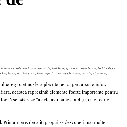
den Plants Pesticide:pesticide, fertilizer, spraying, insecticide, fertilization,
ker, labor, working, job, tree, liquid, toxic, application, nozzle, chemical,
uloare și o atmosferă plăcută pe tot parcursul anului.
onfiere, acestea reprezintă elemente foarte importante pentru
lor să se păstreze în cele mai bune condiții, este foarte
l. Prin urmare, dacă îți propui să descoperi mai multe