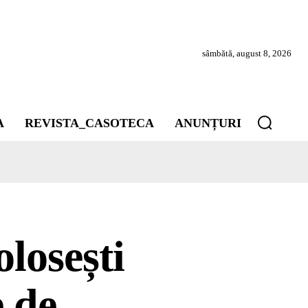
sâmbătă, august 8, 2026
A
REVISTA_CASOTECA
ANUNȚURI
losești
e de