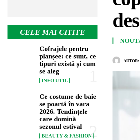
des
CELE MAI CITITE
NOUT
Cofrajele pentru
planșee: ce sunt, ce
AUTOR:
tipuri există și cum
se aleg
INFO UTIL
Ce costume de baie
se poartă în vara
2026. Tendințele
care domină
sezonul estival
BEAUTY & FASHION