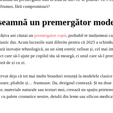
și frumos, fără compromisuri?
seamnă un premergător mode
âțiva ani căutai un
premergator copii
, probabil te mulțumeai cu
plastic dur. Acum lucrurile sunt diferite pentru că 2025 a schim
ază inovație tehnologică, au un simț estetic rafinat și, cel mai i
ct care să-l ajute pe copilul tău să meargă, ci unul care să-l pro
tră de zi cu zi.
ervat deja că tot mai multe branduri renunță la modelele clasice
oare, pliabile și… frumoase. Da, designul contează. Și nu doar p
ate, materiale naturale sau texturi moi, creează un spațiu prieten
 cu palete cromatice neutre, detalii din lemn sau silicon medical, 