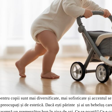
entru copii sunt mai diversificate, mai sofisticate și accentul s
 preocupați și de estetică. Dacă ești părinte și ai un bebeluș car
nseamnă un premergător bun în ziua de azi. Ce se poartă? Ce e cu