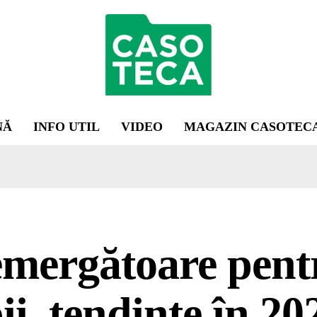
NĂ
INFO UTIL
VIDEO
MAGAZIN CASOTEC
emergătoare pent
ii, tendințe în 20