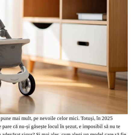
e pune mai mult, pe nevoile celor mici. Totuși, în 2025
e pare că nu-și găsește locul în șezut, e imposibil să nu te
 adevărat sigur? Și mai ales, cum alegi un model care să fie