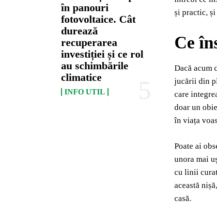
în panouri
și practic, 
fotovoltaice. Cât
durează
Ce în
recuperarea
investiției și ce rol
au schimbările
Dacă acum c
climatice
jucării din 
INFO UTIL
care integre
doar un obie
în viața voas
Poate ai obs
unora mai uș
cu linii cur
această nișă,
casă.