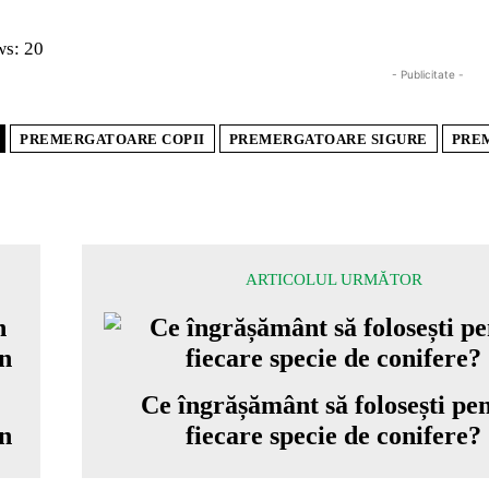
ws:
20
- Publicitate -
PREMERGATOARE COPII
PREMERGATOARE SIGURE
PRE
ARTICOLUL URMĂTOR
Ce îngrășământ să folosești pe
an
fiecare specie de conifere?