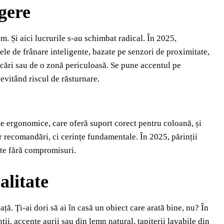
egere
. Și aici lucrurile s-au schimbat radical. În 2025,
le de frânare inteligente, bazate pe senzori de proximitate,
cări sau de o zonă periculoasă. Se pune accentul pe
, evitând riscul de răsturnare.
ne ergonomice, care oferă suport corect pentru coloană, și
r recomandări, ci cerințe fundamentale. În 2025, părinții
tate fără compromisuri.
alitate
ță. Ți-ai dori să ai în casă un obiect care arată bine, nu? În
tii, accente aurii sau din lemn natural, tapițerii lavabile din