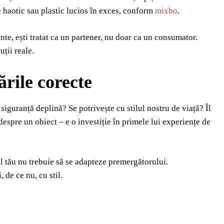
 haotic sau plastic lucios în exces, conform
mixbo
.
inte, ești tratat ca un partener, nu doar ca un consumator.
uții reale.
ările corecte
siguranță deplină? Se potrivește cu stilul nostru de viață? Îl
spre un obiect – e o investiție în primele lui experiențe de
l tău nu trebuie să se adapteze premergătorului.
 de ce nu, cu stil.