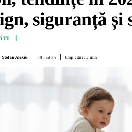
ign, siguranță și s
ĂȚI
Stefan Alexiu
timp citire:
3
min
28 mai 25