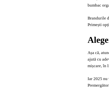
bumbac organ
Brandurile d
Primești opți
Alege
Așa că, atun
ajută cu ade
mișcare, în 
Iar 2025 nu 
Premergătorul