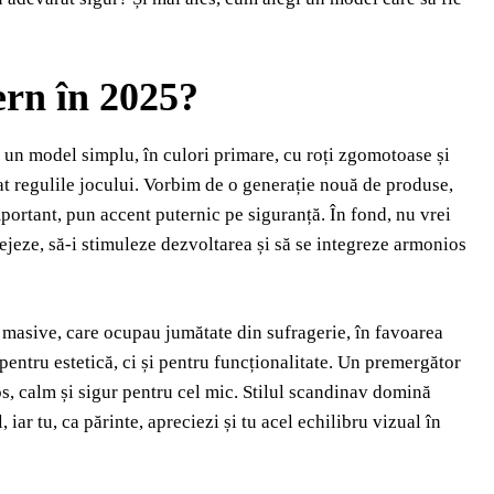
rn în 2025?
 un model simplu, în culori primare, cu roți zgomotoase și
bat regulile jocului. Vorbim de o generație nouă de produse,
mportant, pun accent puternic pe siguranță. În fond, nu vrei
tejeze, să-i stimuleze dezvoltarea și să se integreze armonios
 masive, care ocupau jumătate din sufragerie, în favoarea
entru estetică, ci și pentru funcționalitate. Un premergător
os, calm și sigur pentru cel mic. Stilul scandinav domină
iar tu, ca părinte, apreciezi și tu acel echilibru vizual în