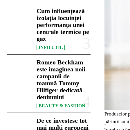
Cum influențează
izolația locuinței
performanța unei
centrale termice pe
gaz
INFO UTIL
Romeo Beckham
este imaginea noii
campanii de
toamnă Tommy
Hilfiger dedicată
denimului
BEAUTY & FASHION
Produselor p
De ce investesc tot
părinții sunt
mai mulți europeni
întrebi ce î