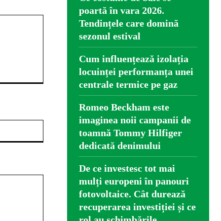
poartă în vara 2026.
Tendințele care domină
sezonul estival
Cum influențează izolația
locuinței performanța unei
centrale termice pe gaz
Romeo Beckham este
imaginea noii campanii de
Website:
toamnă Tommy Hilfiger
dedicată denimului
De ce investesc tot mai
mulți europeni în panouri
fotovoltaice. Cât durează
recuperarea investiției și ce
rol au schimbările