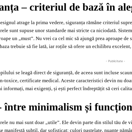
anța – criteriul de bază în al
esignul atrage la prima vedere, siguranța rămâne criteriul suprem
ele sunt supuse unor standarde mai stricte ca niciodată. Sisteme
roape un „must”. Nu vrei ca cel mic să ajungă prea aproape de s
 baza trebuie să fie lată, iar roțile să ofere un echilibru excelent
- Publicitate -
pilului se leagă direct de siguranță, de aceea sunt incluse scau
n-toxice, certificate medical. Aceste caracteristici devin nu doa
 informați, mai exigenți, și ești perfect îndreptățit să ceri cali
l- între minimalism și funcțion
le nu mai sunt doar „utile”. Ele devin parte din stilul tău de via
se manifestă subtil, dar sofisticat: culori pastelate, nuanțe pămân