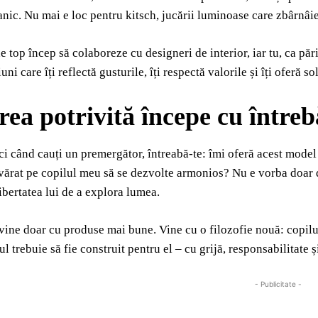
ic. Nu mai e loc pentru kitsch, jucării luminoase care zbârnâie
e top încep să colaboreze cu designeri de interior, iar tu, ca păr
uni care îți reflectă gusturile, îți respectă valorile și îți oferă sol
rea potrivită începe cu întreb
ci când cauți un premergător, întreabă-te: îmi oferă acest model 
vărat pe copilul meu să se dezvolte armonios? Nu e vorba doar de
libertatea lui de a explora lumea.
vine doar cu produse mai bune. Vine cu o filozofie nouă: copilu
 trebuie să fie construit pentru el – cu grijă, responsabilitate și,
- Publicitate -