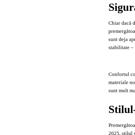
Sigur
Chiar dacă d
premergătoar
sunt deja ap
stabilitate –
Confortul co
materiale no
sunt mult mai
Stilu
Premergătoare
2025, stilul 