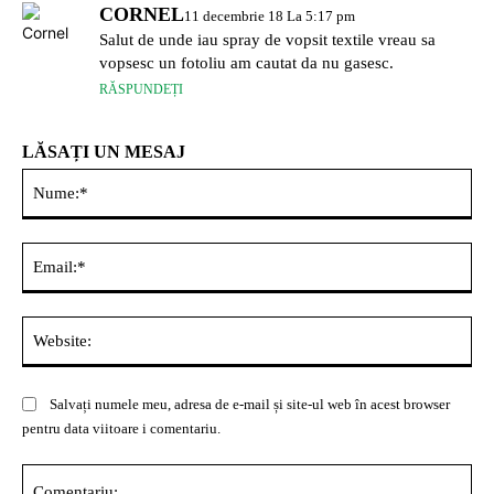
CORNEL
11 decembrie 18 La 5:17 pm
Salut de unde iau spray de vopsit textile vreau sa
vopsesc un fotoliu am cautat da nu gasesc.
RĂSPUNDEȚI
LĂSAȚI UN MESAJ
Nu
Ema
Web
Salvați numele meu, adresa de e-mail și site-ul web în acest browser
pentru data viitoare i comentariu.