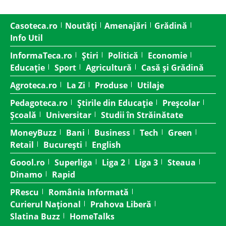
Casoteca.ro
Noutăți
Amenajări
Grădină
Info Util
InformaTeca.ro
Știri
Politică
Economie
Educație
Sport
Agricultură
Casă și Grădină
Agroteca.ro
La Zi
Produse
Utilaje
Pedagoteca.ro
Știrile din Educație
Preșcolar
Școală
Universitar
Studii în Străinătate
MoneyBuzz
Bani
Business
Tech
Green
Retail
București
English
Goool.ro
Superliga
Liga 2
Liga 3
Steaua
Dinamo
Rapid
PRescu
România Informată
Curierul Național
Prahova Liberă
Slatina Buzz
HomeTalks