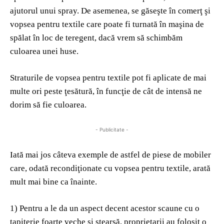
ajutorul unui spray. De asemenea, se găseşte în comerţ şi
vopsea pentru textile care poate fi turnată în maşina de
spălat în loc de teregent, dacă vrem să schimbăm
culoarea unei huse.
Straturile de vopsea pentru textile pot fi aplicate de mai
multe ori peste ţesătură, în funcţie de cât de intensă ne
dorim să fie culoarea.
- Publicitate -
Iată mai jos câteva exemple de astfel de piese de mobiler
care, odată recondiţionate cu vopsea pentru textile, arată
mult mai bine ca înainte.
1) Pentru a le da un aspect decent acestor scaune cu o
tapiţerie foarte veche şi ştearsă, proprietarii au folosit o