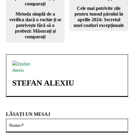
Cele mai potrivite zile
Metoda simplă de a
pentru tunsul părului în
verifica dacă o rochie ți se
aprilie 2024: Secretul
potrivește fără să o
unei coafuri excepționale
probezi: Măsurați și
comparați
STEFAN ALEXIU
LĂSAȚI UN MESAJ
Nu