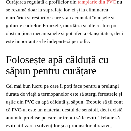
Curățarea regulată a profilelor din
tamplarie din PVC
nu
se rezumă doar la suprafața lor, ci și la eliminarea
murdăriei și resturilor care s-au acumulat în nișele și
golurile cadrelor. Frunzele, murdăria și alte resturi pot
obstrucționa mecanismele și pot afecta etanșeitatea, deci
este important să le îndepărtezi periodic.
Folosește apă călduță cu
săpun pentru curățare
Cel mai bun lucru pe care îl poți face pentru a prelungi
durata de viață a termopanelor este să ștergi ferestrele și
ușile din PVC cu apă călduță și săpun. Trebuie să ții cont
că PVC-ul este un material destul de sensibil, deci există
anumite produse pe care ar trebui să le eviți. Trebuie să
eviți utilizarea solvenților și a produselor abrazive,