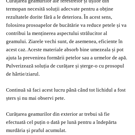
Curățarea geamurilor ale ferestrelor și ușilor din
termopan necesită soluții adecvate pentru a obține
rezultatele dorite fără a le deteriora. În acest sens,
folosirea prosoapelor de bucătărie va reduce petele și va
contribui la menținerea aspectului strălucitor al
geamului. Ziarele vechi sunt, de asemenea, eficiente în
acest caz. Aceste materiale absorb bine umezeala și pot
ajuta la prevenirea formării petelor sau a urmelor de apă.
Pulverizează soluția de curățare și șterge-o cu prosopul
de hârtie/ziarul.
Continuă să faci acest lucru până când tot lichidul a fost
șters și nu mai observi pete.
Curățarea geamurilor din exterior ar trebui să fie
efectuată cel puțin o dată pe lună pentru a îndepărta
murdăria și praful acumulat.