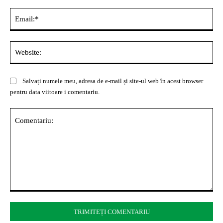
Ema
Web
Salvați numele meu, adresa de e-mail și site-ul web în acest browser
pentru data viitoare i comentariu.
Comentariu: