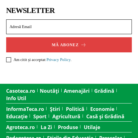
NEWSLETTER
MĂ ABONEZ
Am citit și acceptat
Privacy Policy
.
Casoteca.ro
Noutăți
Amenajări
Grădină
Info Util
InformaTeca.ro
Știri
Politică
Economie
Educație
Sport
Agricultură
Casă și Grădină
Agroteca.ro
La Zi
Produse
Utilaje