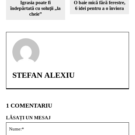
Igrasia poate fi
O baie mică fără ferestre,
ȋndepărtată cu soluţii „la
6 idei pentru a o înviora
cheie”
STEFAN ALEXIU
1 COMENTARIU
LĂSAȚI UN MESAJ
Nu