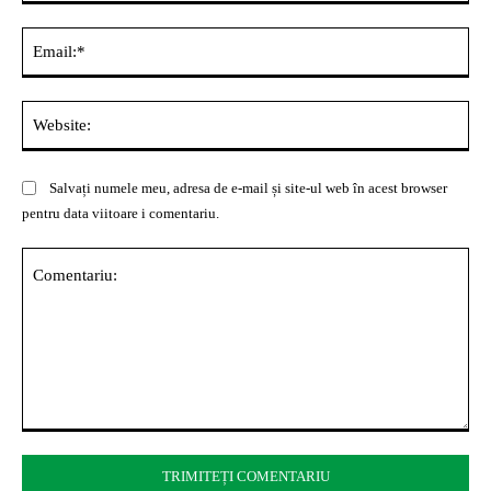
Ema
Web
Salvați numele meu, adresa de e-mail și site-ul web în acest browser
pentru data viitoare i comentariu.
Comentariu: