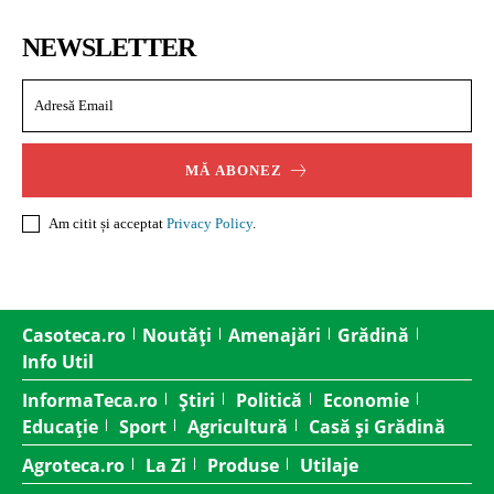
NEWSLETTER
MĂ ABONEZ
Am citit și acceptat
Privacy Policy
.
Casoteca.ro
Noutăți
Amenajări
Grădină
Info Util
InformaTeca.ro
Știri
Politică
Economie
Educație
Sport
Agricultură
Casă și Grădină
Agroteca.ro
La Zi
Produse
Utilaje