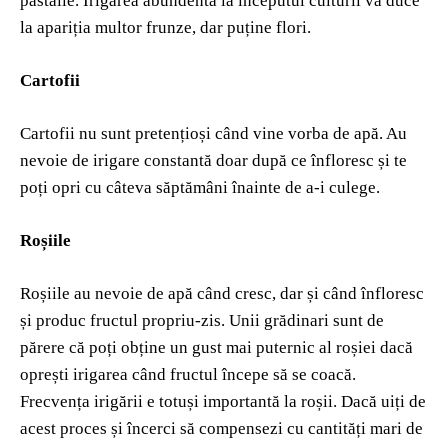
păstăile. Irigarea abundentă la începutul culturii va duce
la apariția multor frunze, dar puține flori.
Cartofii
Cartofii nu sunt pretențioși când vine vorba de apă. Au
nevoie de irigare constantă doar după ce înfloresc și te
poți opri cu câteva săptămâni înainte de a-i culege.
Roșiile
Roșiile au nevoie de apă când cresc, dar și când înfloresc
și produc fructul propriu-zis. Unii grădinari sunt de
părere că poți obține un gust mai puternic al roșiei dacă
oprești irigarea când fructul începe să se coacă.
Frecvența irigării e totuși importantă la roșii. Dacă uiți de
acest proces și încerci să compensezi cu cantități mari de