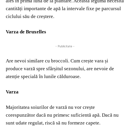
ales în prima lună de la plantare. Această legumă necesită
cantități importante de apă la intervale fixe pe parcursul
ciclului său de creștere.
Varza de Bruxelles
- Publicitate -
Are nevoi similare cu broccoli. Cum crește vara și
produce varză spre sfârșitul sezonului, are nevoie de
atenție specială în lunile călduroase.
Varza
Majoritatea soiurilor de varză nu vor crește
corespunzător dacă nu primesc suficientă apă. Dacă nu
sunt udate regulat, riscă să nu formeze capete.