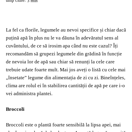
timp citire:
3
min
La fel ca florile, legumele au nevoi specifice și chiar dacă
puțină apă în plus nu le va dăuna în adevăratul sens al
cuvântului, de ce să irosim apa când nu este cazul? Îți
recomandăm să grupezi legumele din grădină în funcție
de nevoia lor de apă sau chiar să renunți la cele care
trebuie udate foarte mult. Mai jos aveți o listă cu cele mai
„însetate” legume din alimentația de zi cu zi. Bineînțeles,
clima are rolul ei în stabilirea cantității de apă pe care i-o
vei administra plantei.
Broccoli
Broccoli este o plantă foarte sensibilă la lipsa apei, mai