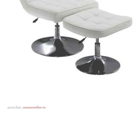
sursa foto:
scauneonline.ro