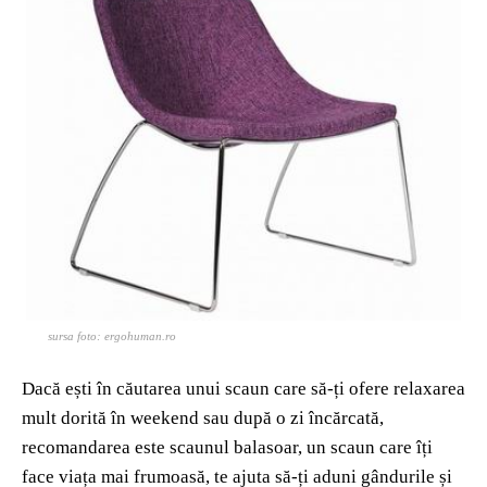
sursa foto: ergohuman.ro
Dacă ești în căutarea unui scaun care să-ți ofere relaxarea
mult dorită în weekend sau după o zi încărcată,
recomandarea este scaunul balasoar, un scaun care îți
face viața mai frumoasă, te ajuta să-ți aduni gândurile și