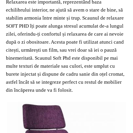
Relaxarea este importantă, reprezentând baza
echilibrului interior, ne ajută să avem o stare de bine, să
stabilim armonia între minte și trup. Scaunul de relaxare
SOFT PHD îți poate alunga stresul acumulat de-a lungul
zilei, oferindu-ți confortul și relaxarea de care ai nevoie
după o zi obositoare. Acesta poate fi utilizat atunci cand
citești, urmărești un film, sau vrei doar să iei o pauză
binemeritată. Scaunul Soft Phd este disponibil pe mai
multe texturi de materiale sau culori, este umplut cu
burete injectat și dispune de cadru sanie din oțel cromat,
astfel încât să se integreze perfect cu restul de mobilier
din încăperea unde va fi folosit.