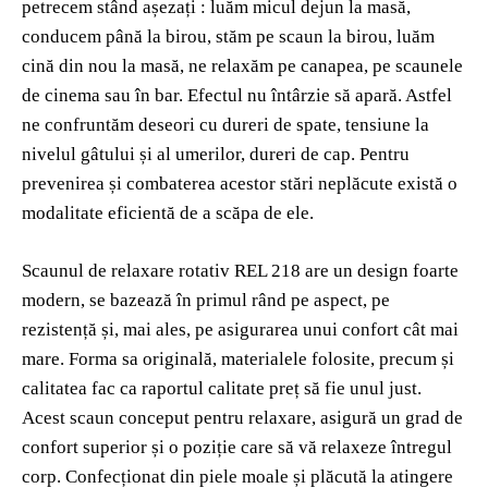
petrecem stând așezați : luăm micul dejun la masă,
conducem până la birou, stăm pe scaun la birou, luăm
cină din nou la masă, ne relaxăm pe canapea, pe scaunele
de cinema sau în bar. Efectul nu întârzie să apară. Astfel
ne confruntăm deseori cu dureri de spate, tensiune la
nivelul gâtului și al umerilor, dureri de cap. Pentru
prevenirea și combaterea acestor stări neplăcute există o
modalitate eficientă de a scăpa de ele.
Scaunul de relaxare rotativ REL 218 are un design foarte
modern, se bazează în primul rând pe aspect, pe
rezistență și, mai ales, pe asigurarea unui confort cât mai
mare. Forma sa originală, materialele folosite, precum și
calitatea fac ca raportul calitate preț să fie unul just.
Acest scaun conceput pentru relaxare, asigură un grad de
confort superior și o poziție care să vă relaxeze întregul
corp. Confecționat din piele moale și plăcută la atingere