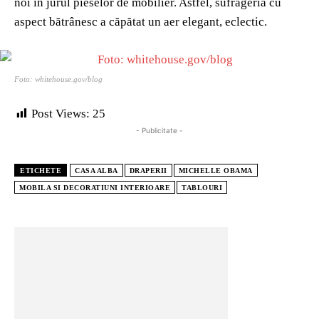
noi în jurul pieselor de mobilier. Astfel, sufrageria cu
aspect bătrânesc a căpătat un aer elegant, eclectic.
Foto: whitehouse.gov/blog
Post Views:
25
- Publicitate -
ETICHETE
CASA ALBA
DRAPERII
MICHELLE OBAMA
MOBILA SI DECORATIUNI INTERIOARE
TABLOURI