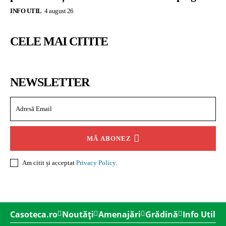
INFO UTIL
4 august 26
CELE MAI CITITE
NEWSLETTER
MĂ ABONEZ
Am citit și acceptat
Privacy Policy
.
Casoteca.ro
Noutăți
Amenajări
Grădină
Info Util