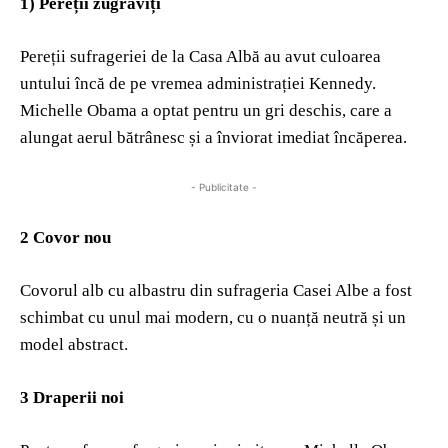
1) Pereții zugrăviți
Pereții sufrageriei de la Casa Albă au avut culoarea
untului încă de pe vremea administrației Kennedy.
Michelle Obama a optat pentru un gri deschis, care a
alungat aerul bătrânesc și a înviorat imediat încăperea.
- Publicitate -
2 Covor nou
Covorul alb cu albastru din sufrageria Casei Albe a fost
schimbat cu unul mai modern, cu o nuanță neutră și un
model abstract.
3 Draperii noi