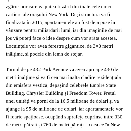
zgârie-nor care va putea fi zărit din toate cele cinci
cartiere ale orașului New York. Deși structura va fi
finalizată în 2015, apartamentele au fost deja puse în
vânzare pentru miliardarii lumi, iar din imaginile de mai
jos vă puteți face o idee despre cum vor arăta acestea.
Locuințele vor avea ferestre gigantice, de 3×3 metri
înălțime, și podele din lemn de stejar.
Turnul de pe 432 Park Avenue va avea aproape 430 de
metri înălțime și va fi cea mai înaltă clădire rezidențială
din emisfera vestică, depășind celebrele Empire State
Building, Chrysler Building și Freedom Tower. Prețul
unei unități va porni de la 16.5 milioane de dolari și va
ajunge la 95 de milioane de dolari, iar apartamentele vor
fi foarte spațioase, ocupând suprafețe cuprinse între 330
de metri pătrați și 760 de metri pătrați – ceea ce în New