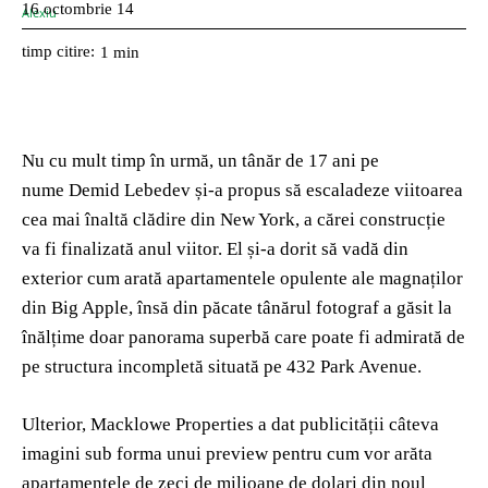
16 octombrie 14
timp citire:
1
min
Nu cu mult timp în urmă, un tânăr de 17 ani pe
nume Demid Lebedev și-a propus să escaladeze viitoarea
cea mai înaltă clădire din New York, a cărei construcție
va fi finalizată anul viitor. El și-a dorit să vadă din
exterior cum arată apartamentele opulente ale magnaților
din Big Apple, însă din păcate tânărul fotograf a găsit la
înălțime doar panorama superbă care poate fi admirată de
pe structura incompletă situată pe 432 Park Avenue.
Ulterior, Macklowe Properties a dat publicității câteva
imagini sub forma unui preview pentru cum vor arăta
apartamentele de zeci de milioane de dolari din noul