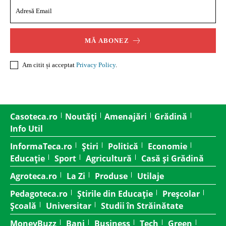
MĂ ABONEZ
Am citit și acceptat
Privacy Policy
.
Casoteca.ro
Noutăți
Amenajări
Grădină
Info Util
InformaTeca.ro
Știri
Politică
Economie
Educație
Sport
Agricultură
Casă și Grădină
Agroteca.ro
La Zi
Produse
Utilaje
Pedagoteca.ro
Știrile din Educație
Preșcolar
Școală
Universitar
Studii în Străinătate
MoneyBuzz
Bani
Business
Tech
Green