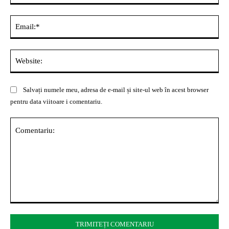
Ema
Web
Salvați numele meu, adresa de e-mail și site-ul web în acest browser
pentru data viitoare i comentariu.
Comentariu: