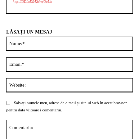
http://DDLxE&Kidm(OaUx
LĂSAȚI UN MESAJ
Nu
Ema
Web
Salvați numele meu, adresa de e-mail și site-ul web în acest browser
pentru data viitoare i comentariu.