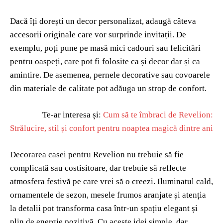
Dacă îți dorești un decor personalizat, adaugă câteva
accesorii originale care vor surprinde invitații. De
exemplu, poți pune pe masă mici cadouri sau felicitări
pentru oaspeți, care pot fi folosite ca și decor dar și ca
amintire. De asemenea, pernele decorative sau covoarele
din materiale de calitate pot adăuga un strop de confort.
Te-ar interesa și:
Cum să te îmbraci de Revelion:
Strălucire, stil și confort pentru noaptea magică dintre ani
Decorarea casei pentru Revelion nu trebuie să fie
complicată sau costisitoare, dar trebuie să reflecte
atmosfera festivă pe care vrei să o creezi. Iluminatul cald,
ornamentele de sezon, mesele frumos aranjate și atenția
la detalii pot transforma casa într-un spațiu elegant și
plin de energie pozitivă. Cu aceste idei simple, dar