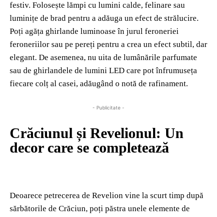
festiv. Folosește lămpi cu lumini calde, felinare sau
luminițe de brad pentru a adăuga un efect de strălucire.
Poți agăța ghirlande luminoase în jurul feroneriei
feroneriilor sau pe pereți pentru a crea un efect subtil, dar
elegant. De asemenea, nu uita de lumânările parfumate
sau de ghirlandele de lumini LED care pot înfrumuseța
fiecare colț al casei, adăugând o notă de rafinament.
- Publicitate -
Crăciunul și Revelionul: Un
decor care se completează
Deoarece petrecerea de Revelion vine la scurt timp după
sărbătorile de Crăciun, poți păstra unele elemente de