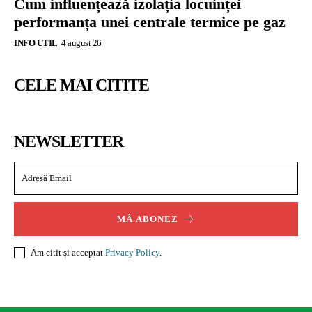
Cum influențează izolația locuinței
performanța unei centrale termice pe gaz
INFO UTIL
4 august 26
CELE MAI CITITE
NEWSLETTER
MĂ ABONEZ
Am citit și acceptat
Privacy Policy
.