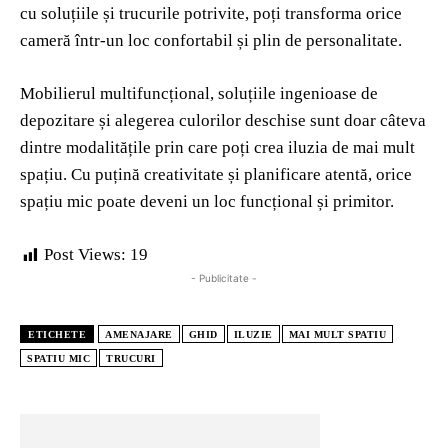
cu soluțiile și trucurile potrivite, poți transforma orice
cameră într-un loc confortabil și plin de personalitate.
Mobilierul multifuncțional, soluțiile ingenioase de
depozitare și alegerea culorilor deschise sunt doar câteva
dintre modalitățile prin care poți crea iluzia de mai mult
spațiu. Cu puțină creativitate și planificare atentă, orice
spațiu mic poate deveni un loc funcțional și primitor.
Post Views:
19
- Publicitate -
ETICHETE
AMENAJARE
GHID
ILUZIE
MAI MULT SPATIU
SPATIU MIC
TRUCURI