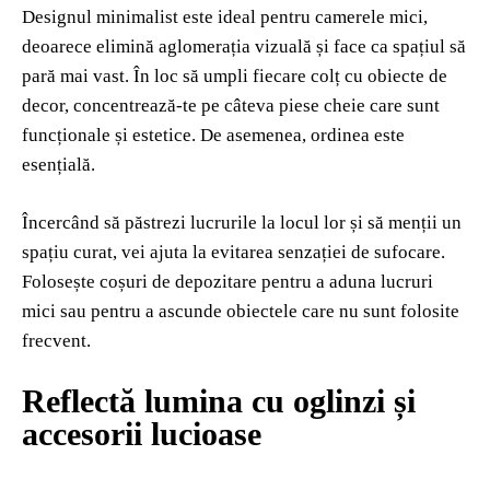
Designul minimalist este ideal pentru camerele mici,
deoarece elimină aglomerația vizuală și face ca spațiul să
pară mai vast. În loc să umpli fiecare colț cu obiecte de
decor, concentrează-te pe câteva piese cheie care sunt
funcționale și estetice. De asemenea, ordinea este
esențială.
Încercând să păstrezi lucrurile la locul lor și să menții un
spațiu curat, vei ajuta la evitarea senzației de sufocare.
Folosește coșuri de depozitare pentru a aduna lucruri
mici sau pentru a ascunde obiectele care nu sunt folosite
frecvent.
Reflectă lumina cu oglinzi și
accesorii lucioase