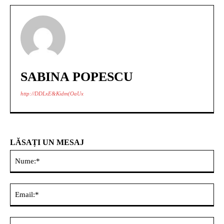
SABINA POPESCU
http://DDLxE&Kidm(OaUx
LĂSAȚI UN MESAJ
Nu
Ema
Web