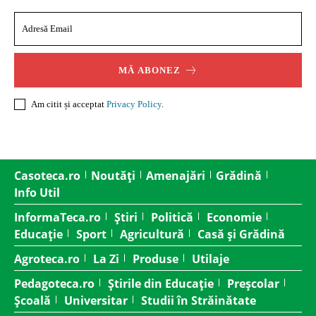
MĂ ABONEZ
Am citit și acceptat
Privacy Policy
.
Casoteca.ro
Noutăți
Amenajări
Grădină
Info Util
InformaTeca.ro
Știri
Politică
Economie
Educație
Sport
Agricultură
Casă și Grădină
Agroteca.ro
La Zi
Produse
Utilaje
Pedagoteca.ro
Știrile din Educație
Preșcolar
Școală
Universitar
Studii în Străinătate