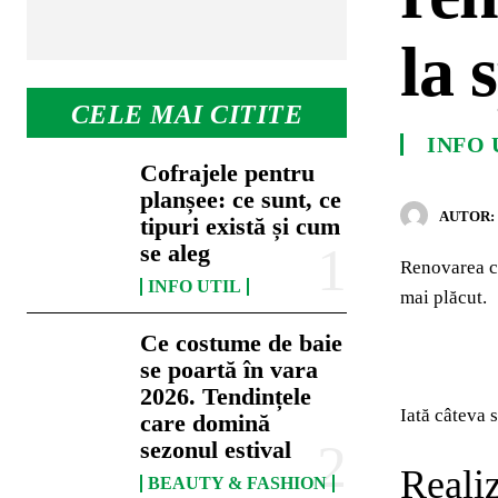
la 
CELE MAI CITITE
INFO 
Cofrajele pentru
planșee: ce sunt, ce
AUTOR:
tipuri există și cum
se aleg
Renovarea ca
INFO UTIL
mai plăcut.
Ce costume de baie
se poartă în vara
2026. Tendințele
Iată câteva 
care domină
sezonul estival
Realiz
BEAUTY & FASHION