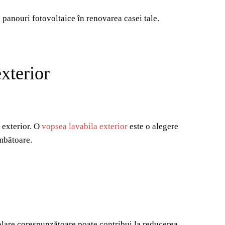
 panouri fotovoltaice în renovarea casei tale.
exterior
u exterior. O
vopsea lavabila exterior
este o alegere
imbătoare.
zolare corespunzătoare poate contribui la reducerea