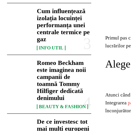
Cum influențează
izolația locuinței
performanța unei
centrale termice pe
Primul pas cr
gaz
lucrărilor p
INFO UTIL
Alege 
Romeo Beckham
este imaginea noii
campanii de
toamnă Tommy
Hilfiger dedicată
Atunci când 
denimului
Integrarea
p
BEAUTY & FASHION
înconjurător
De ce investesc tot
mai mulți europeni