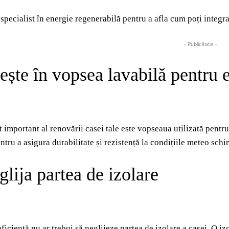
specialist în energie regenerabilă pentru a afla cum poți integra
- Publicitate -
ește în vopsea lavabilă pentru 
t important al renovării casei tale este vopseaua utilizată pentr
ntru a asigura durabilitate și rezistență la condițiile meteo sch
lija partea de izolare
ficientă nu ar trebui să neglijeze partea de izolare a casei. O i