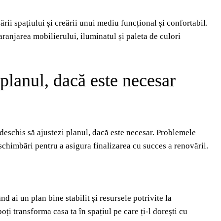
ării spațiului și creării unui mediu funcțional și confortabil.
aranjarea mobilierului, iluminatul și paleta de culori
planul, dacă este necesar
deschis să ajustezi planul, dacă este necesar. Problemele
a schimbări pentru a asigura finalizarea cu succes a renovării.
d ai un plan bine stabilit și resursele potrivite la
poți transforma casa ta în spațiul pe care ți-l dorești cu