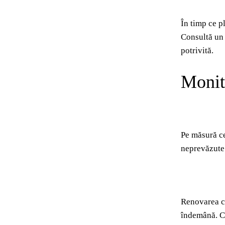
În timp ce pl
Consultă un 
potrivită.
Monito
Pe măsură ce
neprevăzute 
Renovarea cas
îndemână. Cu 