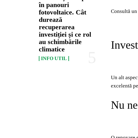
în panouri
Consultă un 
fotovoltaice. Cât
durează
recuperarea
investiției și ce rol
au schimbările
Invest
climatice
INFO UTIL
Un alt aspec
excelentă pe
Nu neg
O renovare e