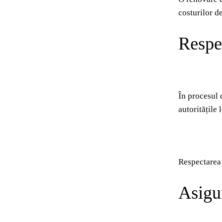
costurilor d
Respec
În procesul 
autoritățile
Respectarea 
Asigur