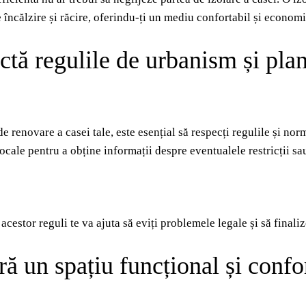
e încălzire și răcire, oferindu-ți un mediu confortabil și econom
tă regulile de urbanism și plan
de renovare a casei tale, este esențial să respecți regulile și no
 locale pentru a obține informații despre eventualele restricții 
acestor reguli te va ajuta să eviți problemele legale și să finali
ă un spațiu funcțional și confo