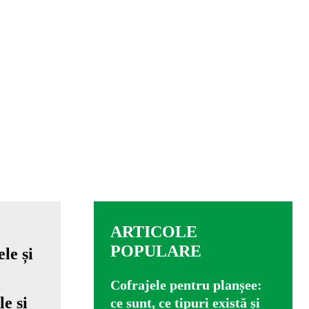
ARTICOLE
POPULARE
Cofrajele pentru planșee:
e și
ce sunt, ce tipuri există și