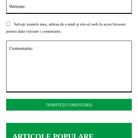
Web
Salvați numele meu, adresa de e-mail și site-ul web în acest browser
pentru data viitoare i comentariu.
Comentariu:
ARTICOLE POPULARE