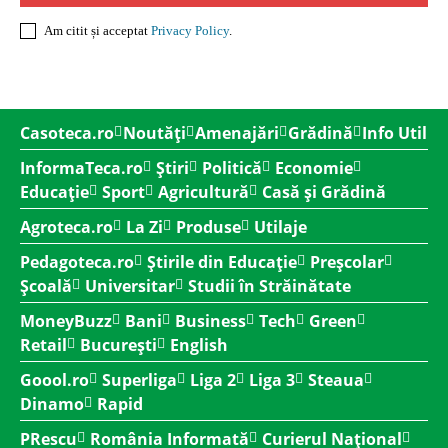
Am citit și acceptat
Privacy Policy
.
Casoteca.ro
Noutăți
Amenajări
Grădină
Info Util
InformaTeca.ro
Știri
Politică
Economie
Educație
Sport
Agricultură
Casă și Grădină
Agroteca.ro
La Zi
Produse
Utilaje
Pedagoteca.ro
Știrile din Educație
Preșcolar
Școală
Universitar
Studii în Străinătate
MoneyBuzz
Bani
Business
Tech
Green
Retail
București
English
Goool.ro
Superliga
Liga 2
Liga 3
Steaua
Dinamo
Rapid
PRescu
România Informată
Curierul Național