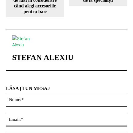
de luat în considerare
de la specialiști
când alegi accesoriile
pentru baie
STEFAN ALEXIU
LĂSAȚI UN MESAJ
Nu
Ema