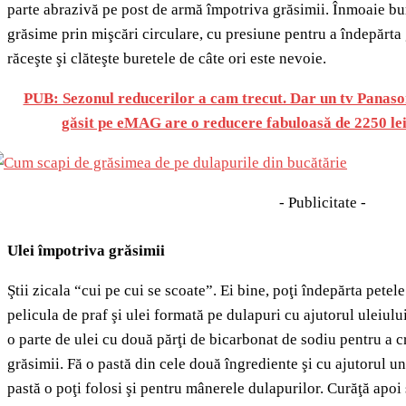
parte abrazivă pe post de armă împotriva grăsimii. Înmoaie bur
grăsime prin mişcări circulare, cu presiune pentru a îndepărt
răceşte şi clăteşte buretele de câte ori este nevoie.
PUB: Sezonul reducerilor a cam trecut. Dar un tv Panas
găsit pe eMAG are o reducere fabuloasă de 2250 lei.
- Publicitate -
Ulei împotriva grăsimii
Ştii zicala “cui pe cui se scoate”. Ei bine, poţi îndepărta pete
pelicula de praf şi ulei formată pe dulapuri cu ajutorul uleiul
o parte de ulei cu două părţi de bicarbonat de sodiu pentru a cr
grăsimii. Fă o pastă din cele două îngrediente şi cu ajutorul u
pastă o poţi folosi şi pentru mânerele dulapurilor. Curăţă apoi