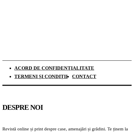
De ce investesc tot mai mulți europeni în
panouri fotovoltaice. Cât durează
recuperarea investiției și ce rol au
schimbările climatice
ACORD DE CONFIDENȚIALITATE
TERMENI ȘI CONDIȚII
CONTACT
DESPRE NOI
Revistă online și print despre case, amenajări și grădini. Te ținem la