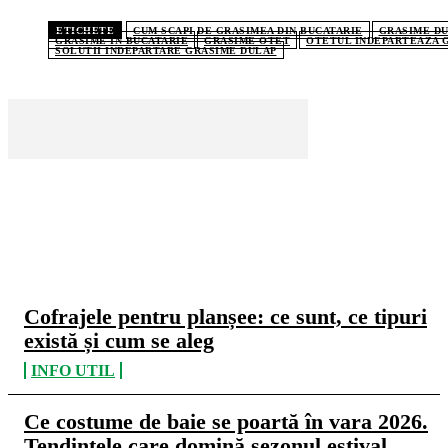
ETICHETE
CUM SCAPI DE GRASIMEA DIN BUCATARIE
GRASIME DU
GRASIME IN BUCATARIE
GRASIME OTET
OTETUL INDEPARTEAZA 
SOLUTII INDEPARTARE GRASIME DULAP
CELE MAI CITITE
Cofrajele pentru planșee: ce sunt, ce tipuri
există și cum se aleg
INFO UTIL
Ce costume de baie se poartă în vara 2026.
Tendințele care domină sezonul estival