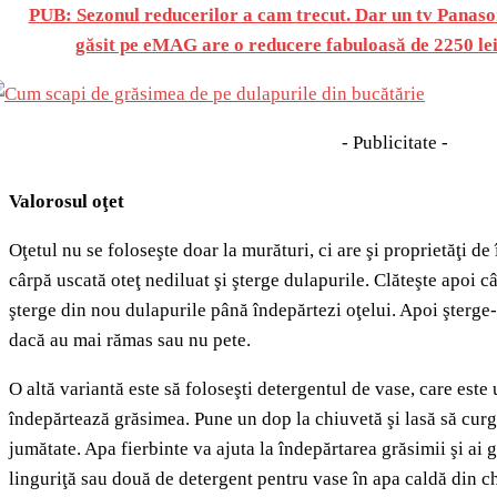
PUB: Sezonul reducerilor a cam trecut. Dar un tv Panas
găsit pe eMAG are o reducere fabuloasă de 2250 lei.
- Publicitate -
Valorosul oţet
Oţetul nu se foloseşte doar la murături, ci are şi proprietăţi de
cârpă uscată oteţ nediluat şi şterge dulapurile. Clăteşte apoi c
şterge din nou dulapurile până îndepărtezi oţelui. Apoi şterge-l
dacă au mai rămas sau nu pete.
O altă variantă este să foloseşti detergentul de vase, care este
îndepărtează grăsimea. Pune un dop la chiuvetă şi lasă să curg
jumătate. Apa fierbinte va ajuta la îndepărtarea grăsimii şi ai 
linguriţă sau două de detergent pentru vase în apa caldă din ch