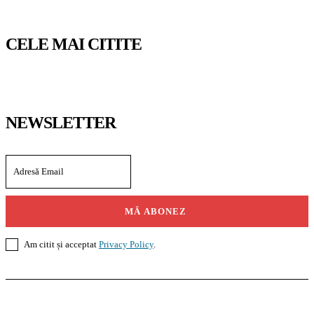
CELE MAI CITITE
NEWSLETTER
MĂ ABONEZ
Am citit și acceptat
Privacy Policy
.
Casoteca.ro
Noutăți
Amenajări
Grădină
Info Util
InformaTeca.ro
Știri
Politică
Economie
Educație