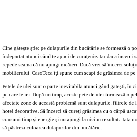
Cine găteşte ştie: pe dulapurile din bucătărie se formează o p
îndepărtat atunci când te apuci de curăţenie. Iar dacă încerci să
repede seama că nu ajungi nicăieri. Dacă vrei să încerci soluţi
mobilierului. CasoTeca îţi spune cum scapi de grăsimea de pe 
Petele de ulei sunt o parte inevitabilă atunci gând găteşti, în 
pe care le iei. După un timp, aceste pete de ulei formează o pe
afectate zone de această problemă sunt dulapurile, filtrele de l
hotei decorative. Să încerci să cureţi grăsimea cu o cârpă usc
consumi timp şi energie şi nu ajungi la niciun rezultat. Iată ma
să păstrezi culoarea dulapurilor din bucătărie.