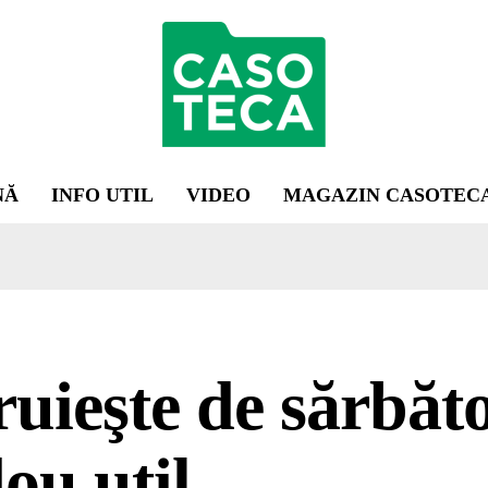
NĂ
INFO UTIL
VIDEO
MAGAZIN CASOTEC
uieşte de sărbăt
ou util