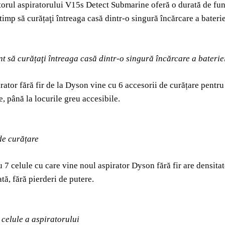
rul aspiratorului V15s Detect Submarine oferă o durată de funcț
 timp să curățaţi întreaga casă dintr-o singură încărcare a baterie
nt să curățaţi întreaga casă dintr-o singură încărcare a baterie
rator fără fir de la Dyson vine cu 6 accesorii de curățare pentru 
e, până la locurile greu accesibile.
de curățare
u 7 celule cu care vine noul aspirator Dyson fără fir are densita
tă, fără pierderi de putere.
 celule a aspiratorului