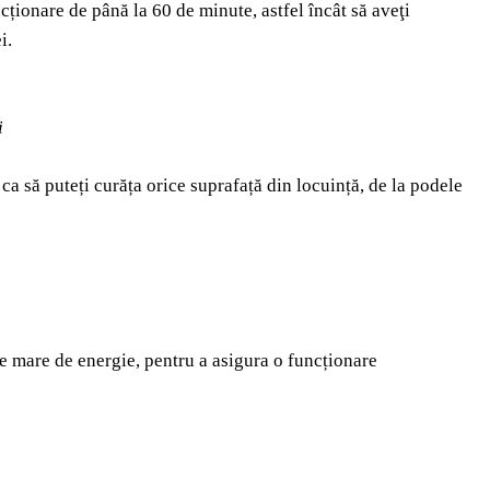
ionare de până la 60 de minute, astfel încât să aveţi
i.
i
ca să puteți curăța orice suprafață din locuință, de la podele
te mare de energie, pentru a asigura o funcționare