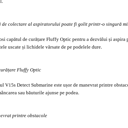
l.
i de colectare al aspiratorului poate fi golit printr-o singură m
losi capătul de curățare Fluffy Optic pentru a dezvălui și aspira
tele uscate și lichidele vărsate de pe podelele dure.
urățare Fluffy Optic
ul V15s Detect Submarine este ușor de manevrat printre obstacole
mâncarea sau băuturile ajunse pe podea.
evrat printre obstacole