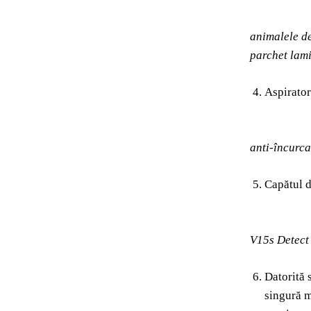
animalele de
parchet lami
Aspirator
anti-încurca
Capătul d
V15s Detect 
Datorită 
singură m