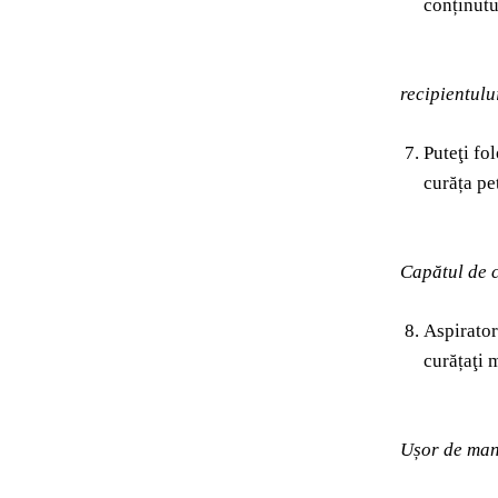
conținutu
recipientulu
Puteţi fo
curăța pe
Capătul de c
Aspirator
curățaţi 
Ușor de man