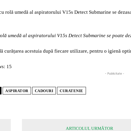
cu rolă umedă al aspiratorului V15s Detect Submarine se dezasam
rolă umedă al aspiratorului V15s Detect Submarine se poate d
 curățarea acestuia după fiecare utilizare, pentru o igienă opt
ws:
15
- Publicitate -
ASPIRATOR
CADOURI
CURATENIE
ARTICOLUL URMĂTOR