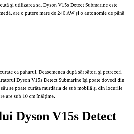
plăcută şi utilizarea sa. Dyson V15s Detect Submarine este
i umedă, are o putere mare de 240 AW şi o autonomie de până
 curate ca paharul. Deasemenea după sărbători şi petreceri
spiratorul Dyson V15s Detect Submarine îşi poate dovedi din
l său se poate curăța murdăria de sub mobilă și din locurile
are are sub 10 cm înălțime.
ului
Dyson V15s Detect