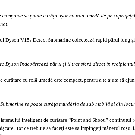
 companie se poate curăța ușor cu rola umedă de pe suprafețele 
nat.
ul Dyson V15s Detect Submarine colectează rapid părul lung și
re Dyson îndepărtează părul și îl transferă direct în recipientul
e curățare cu rolă umedă este compact, pentru a te ajuta să ajung
Submarine se poate curăța murdăria de sub mobilă și din locur
sistemului inteligent de curățare “Point and Shoot,” conținutul re
ișcare. Tot ce trebuie să faceţi este să împingeţi mânerul roșu, 