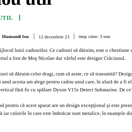
UTIL
Diamandi Ion
timp citire:
3
min
12 decembrie 23
jlocul lunii cadourilor. Ce cadouri să dăruim, este o chestiune
artul a fost de Moş Nicolae dar vârful este desigur Crăciunul.
ouri să dăruim celor dragi, cum să arate, ce să transmită? Desigu
 anul acesta am alege pentru cadou unul care, în afară de a fi ele
vertical fără fir cu spălare Dyson V15s Detect Submarine. De ce
nd pentru că acest aparat are un design excepţional şi este prez
 iar culorile în care este îmbrăcat sunt metalice, în nuanţele d