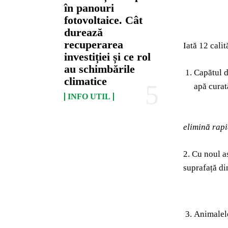
în panouri
fotovoltaice. Cât
durează
recuperarea
Iată 12 calit
investiției și ce rol
au schimbările
Capătul d
climatice
apă curată
INFO UTIL
elimină rapi
2. Cu noul a
suprafață di
Animalele