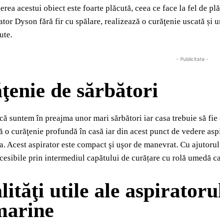
gerea acestui obiect este foarte plăcută, ceea ce face la fel de 
ator Dyson fără fir cu spălare, realizează o curăţenie uscată ș
ute.
- Publicitate -
ţenie de sărbători
că suntem în preajma unor mari sărbători iar casa trebuie să fie
ă o curăţenie profundă în casă iar din acest punct de vedere a
tea. Acest aspirator este compact şi uşor de manevrat. Cu ajutoru
cesibile prin intermediul capătului de curățare cu rolă umedă c
lităţi utile ale aspirator
arine