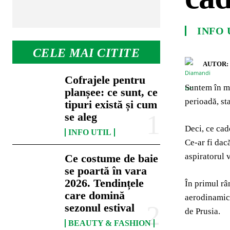
INFO 
CELE MAI CITITE
AUTOR:
Cofrajele pentru
Suntem în mi
planșee: ce sunt, ce
perioadă, st
tipuri există și cum
se aleg
Deci, ce cad
INFO UTIL
Ce-ar fi dacă
aspiratorul 
Ce costume de baie
se poartă în vara
2026. Tendințele
În primul râ
care domină
aerodinamică
sezonul estival
de Prusia.
BEAUTY & FASHION