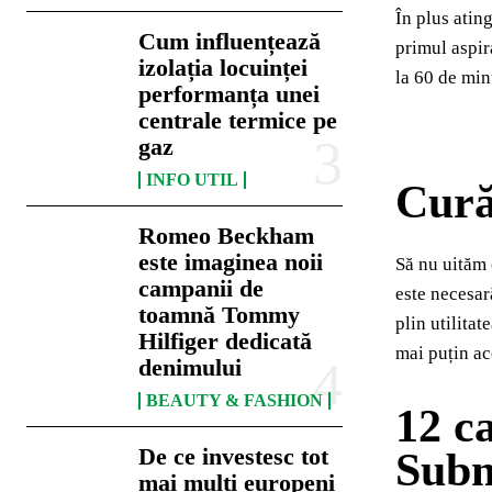
În plus atin
Cum influențează
primul aspir
izolația locuinței
la 60 de min
performanța unei
centrale termice pe
gaz
INFO UTIL
Cură
Romeo Beckham
este imaginea noii
Să nu uităm 
campanii de
este necesar
toamnă Tommy
plin utilita
Hilfiger dedicată
mai puțin ac
denimului
BEAUTY & FASHION
12 ca
De ce investesc tot
Subm
mai mulți europeni