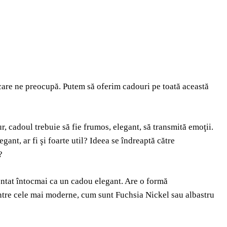
 care ne preocupă. Putem să oferim cadouri pe toată această
r, cadoul trebuie să fie frumos, elegant, să transmită emoţii.
gant, ar fi şi foarte util? Ideea se îndreaptă către
?
entat întocmai ca un cadou elegant. Are o formă
intre cele mai moderne, cum sunt Fuchsia Nickel sau albastru