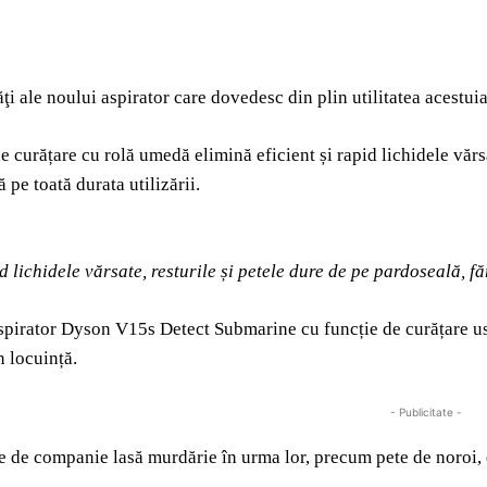
ăţi ale noului aspirator care dovedesc din plin utilitatea acestuia
e curățare cu rolă umedă elimină eficient și rapid lichidele vărsa
 pe toată durata utilizării.
d lichidele vărsate, resturile și petele dure de pe pardoseală, f
spirator Dyson V15s Detect Submarine cu funcție de curățare us
n locuință.
- Publicitate -
 de companie lasă murdărie în urma lor, precum pete de noroi,