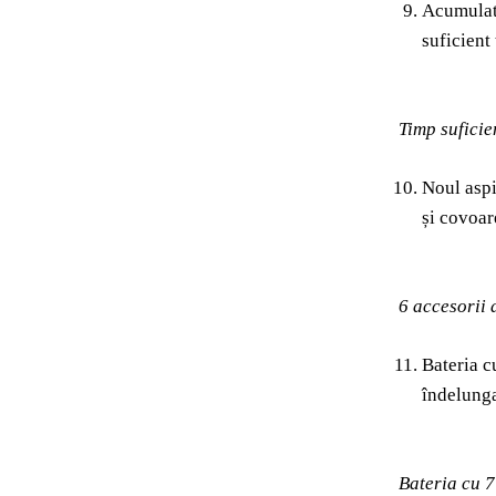
Acumulato
suficient
Timp suficie
Noul aspi
și covoar
6 accesorii 
Bateria c
îndelunga
Bateria cu 7