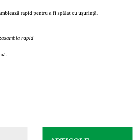
blează rapid pentru a fi spălat cu ușurință.
ezasambla rapid
imă.