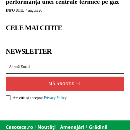
performanța unei centrale termice pe gaz
INFO UTIL
4 august 26
CELE MAI CITITE
NEWSLETTER
MĂ ABONEZ
Am citit și acceptat
Privacy Policy
.
Casoteca.ro
Noutăți
Amenajări
Grădină