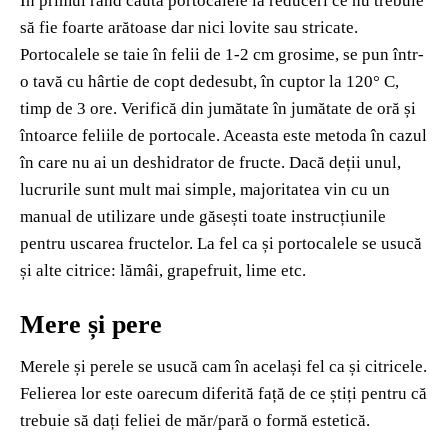
În primul rând caută portocalele la reduceri ce nu trebuie
să fie foarte arătoase dar nici lovite sau stricate.
Portocalele se taie în felii de 1-2 cm grosime, se pun într-
o tavă cu hârtie de copt dedesubt, în cuptor la 120° C,
timp de 3 ore. Verifică din jumătate în jumătate de oră și
întoarce feliile de portocale. Aceasta este metoda în cazul
în care nu ai un deshidrator de fructe. Dacă deții unul,
lucrurile sunt mult mai simple, majoritatea vin cu un
manual de utilizare unde găsești toate instrucțiunile
pentru uscarea fructelor. La fel ca și portocalele se usucă
și alte citrice: lămâi, grapefruit, lime etc.
Mere și pere
Merele și perele se usucă cam în același fel ca și citricele.
Felierea lor este oarecum diferită față de ce știți pentru că
trebuie să dați feliei de măr/pară o formă estetică.