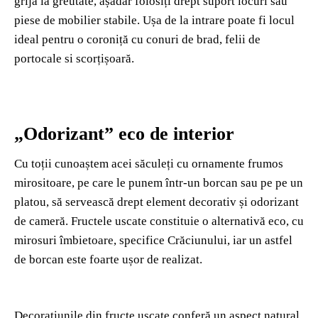
grijă la greutate, așadar folosiți drept suport locuri sau
piese de mobilier stabile. Ușa de la intrare poate fi locul
ideal pentru o coroniță cu conuri de brad, felii de
portocale si scorțișoară.
„Odorizant” eco de interior
Cu toții cunoaștem acei săculeți cu ornamente frumos
mirositoare, pe care le punem într-un borcan sau pe pe un
platou, să servească drept element decorativ și odorizant
de cameră. Fructele uscate constituie o alternativă eco, cu
mirosuri îmbietoare, specifice Crăciunului, iar un astfel
de borcan este foarte ușor de realizat.
Decorațiunile din fructe uscate conferă un aspect natural