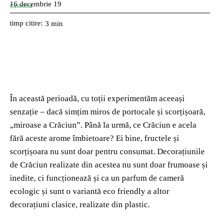
16 decembrie 19
timp citire:
3
min
În această perioadă, cu toții experimentăm aceeași
senzație – dacă simțim miros de portocale și scorțișoară,
„miroase a Crăciun”. Până la urmă, ce Crăciun e acela
fără aceste arome îmbietoare? Ei bine, fructele și
scorțișoara nu sunt doar pentru consumat. Decorațiunile
de Crăciun realizate din acestea nu sunt doar frumoase și
inedite, ci funcționează și ca un parfum de cameră
ecologic și sunt o variantă eco friendly a altor
decorațiuni clasice, realizate din plastic.