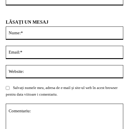
LĂSAȚI UN MESAJ
Nu
Ema
Web
Salvați numele meu, adresa de e-mail și site-ul web în acest browser
pentru data viitoare i comentariu.