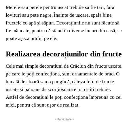
Merele sau perele pentru uscat trebuie să fie tari, fără
lovituri sau pete negre. Înainte de uscare, spală bine
fructele cu apă și săpun. Decorațiunile nu sunt făcute să
fie mâncate, pentru că stând în diverse locuri din casă, se
poate așeza praful pe ele.
Realizarea decorațiunilor din fructe
Cele mai simple decorațiuni de Crăciun din fructe uscate,
pe care le poți confecționa, sunt ornamentele de brad. O
bucată de sfoară sau o panglică, câteva felii de fructe
uscate și batoane de scorțioșoară e tot ce îți trebuie.
Astfel de decorațiuni le poți confecționa împreună cu cei
mici, pentru că sunt ușor de realizat.
- Publicitate -