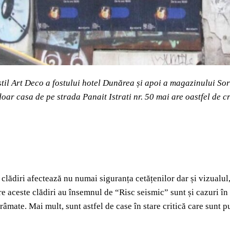
stil Art Deco a fostului hotel Dunărea și apoi a magazinului Sor
oar casa de pe strada Panait Istrati nr. 50 mai are oastfel de c
clădiri afectează nu numai siguranța cetățenilor dar și vizualul, 
tre aceste clădiri au însemnul de “Risc seismic” sunt și cazuri în
ărâmate. Mai mult, sunt astfel de case în stare critică care sunt