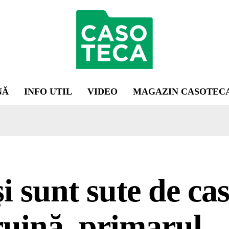
NĂ
INFO UTIL
VIDEO
MAGAZIN CASOTEC
i sunt sute de ca
ruină, primarul