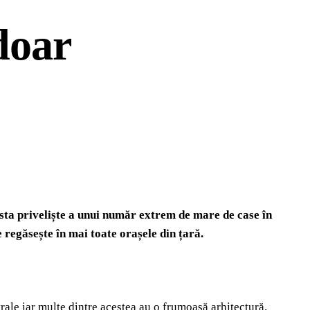
doar
rista priveliște a unui număr extrem de mare de case în
e regăsește în mai toate orașele din țară.
rale iar multe dintre acestea au o frumoasă arhitectură.