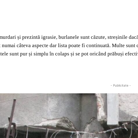
murdari și prezintă igrasie, burlanele sunt căzute, streșinile dac
t numai câteva aspecte dar lista poate fi continuată. Multe sunt c
tele sunt pur și simplu în colaps și se pot oricând prăbuși efecti
- Publicitate -