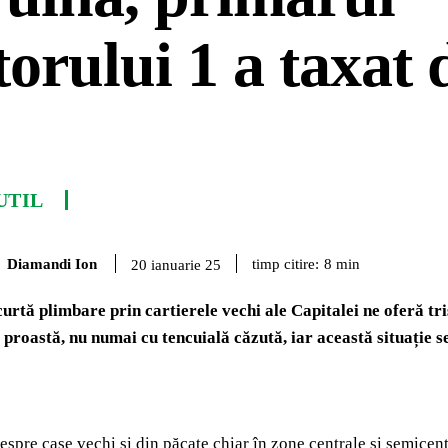
torului 1 a taxat 
UTIL
Diamandi Ion
timp citire:
8
min
20 ianuarie 25
curtă plimbare prin cartierele vechi ale Capitalei ne oferă t
 proastă, nu numai cu tencuială căzută, iar această situație s
espre case vechi și din păcate chiar în zone centrale și semicent