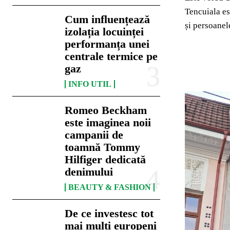
Tencuiala es
Cum influențează
și persoanel
izolația locuinței
performanța unei
centrale termice pe
gaz
INFO UTIL
Romeo Beckham
este imaginea noii
campanii de
toamnă Tommy
Hilfiger dedicată
denimului
BEAUTY & FASHION
De ce investesc tot
mai mulți europeni