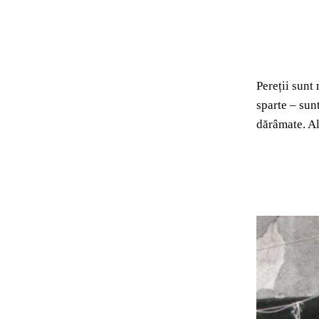
Pereții sunt 
sparte – sun
dărâmate. Al