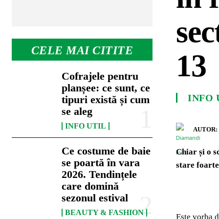
sec
CELE MAI CITITE
13
Cofrajele pentru
planșee: ce sunt, ce
INFO 
tipuri există și cum
se aleg
INFO UTIL
AUTOR:
Ce costume de baie
Chiar și o s
se poartă în vara
stare foarte
2026. Tendințele
care domină
sezonul estival
BEAUTY & FASHION
Este vorba d