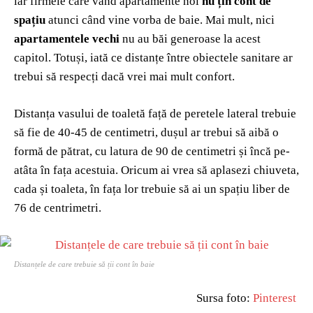
iar firmele care vând apartamente noi
nu țin cont de
spațiu
atunci când vine vorba de baie. Mai mult, nici
apartamentele vechi
nu au băi generoase la acest
capitol. Totuși, iată ce distanțe între obiectele sanitare ar
trebui să respecți dacă vrei mai mult confort.
Distanța vasului de toaletă față de peretele lateral trebuie
să fie de 40-45 de centimetri, dușul ar trebui să aibă o
formă de pătrat, cu latura de 90 de centimetri și încă pe-
atâta în fața acestuia. Oricum ai vrea să aplasezi chiuveta,
cada și toaleta, în fața lor trebuie să ai un spațiu liber de
76 de centrimetri.
Distanțele de care trebuie să ții cont în baie
Sursa foto:
Pinterest