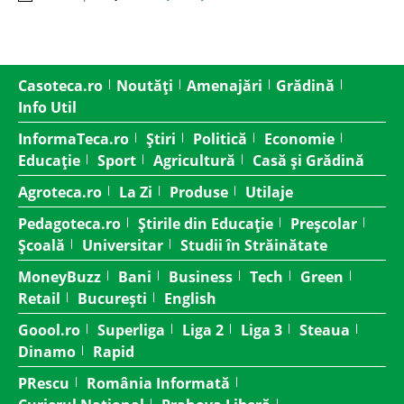
Casoteca.ro
Noutăți
Amenajări
Grădină
Info Util
InformaTeca.ro
Știri
Politică
Economie
Educație
Sport
Agricultură
Casă și Grădină
Agroteca.ro
La Zi
Produse
Utilaje
Pedagoteca.ro
Știrile din Educație
Preșcolar
Școală
Universitar
Studii în Străinătate
MoneyBuzz
Bani
Business
Tech
Green
Retail
București
English
Goool.ro
Superliga
Liga 2
Liga 3
Steaua
Dinamo
Rapid
PRescu
România Informată