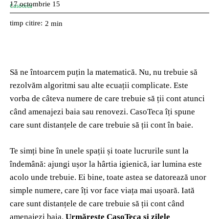
17 octombrie 15
timp citire:
2
min
Să ne întoarcem puțin la matematică. Nu, nu trebuie să
rezolvăm algoritmi sau alte ecuații complicate. Este
vorba de câteva numere de care trebuie să ții cont atunci
când amenajezi baia sau renovezi. CasoTeca îți spune
care sunt distanțele de care trebuie să ții cont în baie.
Te simți bine în unele spații și toate lucrurile sunt la
îndemână: ajungi ușor la hârtia igienică, iar lumina este
acolo unde trebuie. Ei bine, toate astea se datorează unor
simple numere, care îți vor face viața mai ușoară. Iată
care sunt distanțele de care trebuie să ții cont când
amenajezi baia.
Urmărește CasoTeca și zilele