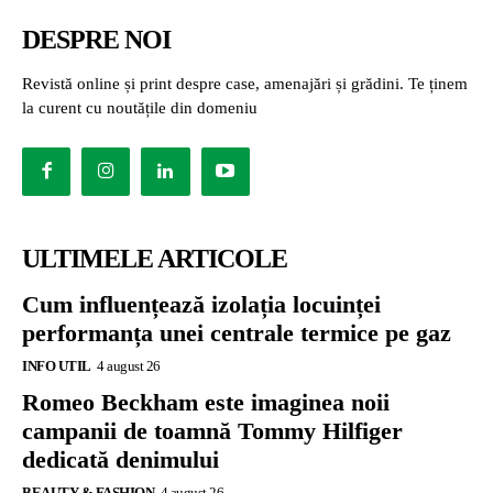
DESPRE NOI
Revistă online și print despre case, amenajări și grădini. Te ținem
la curent cu noutățile din domeniu
ULTIMELE ARTICOLE
Cum influențează izolația locuinței
performanța unei centrale termice pe gaz
INFO UTIL
4 august 26
Romeo Beckham este imaginea noii
campanii de toamnă Tommy Hilfiger
dedicată denimului
BEAUTY & FASHION
4 august 26