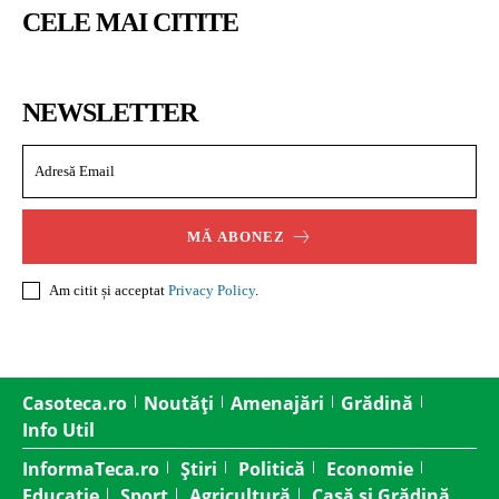
CELE MAI CITITE
NEWSLETTER
MĂ ABONEZ
Am citit și acceptat
Privacy Policy
.
Casoteca.ro
Noutăți
Amenajări
Grădină
Info Util
InformaTeca.ro
Știri
Politică
Economie
Educație
Sport
Agricultură
Casă și Grădină