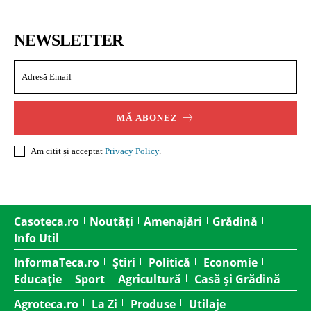
NEWSLETTER
MĂ ABONEZ
Am citit și acceptat
Privacy Policy
.
Casoteca.ro
Noutăți
Amenajări
Grădină
Info Util
InformaTeca.ro
Știri
Politică
Economie
Educație
Sport
Agricultură
Casă și Grădină
Agroteca.ro
La Zi
Produse
Utilaje