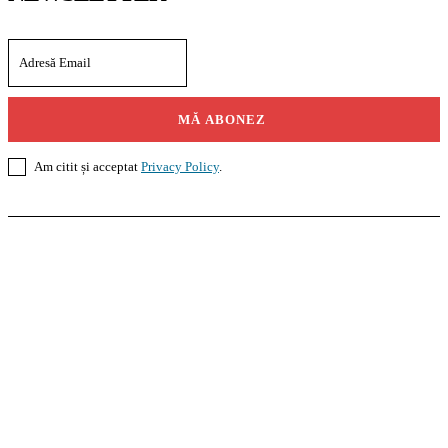
MĂ ABONEZ
Am citit și acceptat
Privacy Policy
.
Casoteca.ro
Noutăți
Amenajări
Grădină
Info Util
InformaTeca.ro
Știri
Politică
Economie
Educație
Sport
Agricultură
Casă și Grădină
Agroteca.ro
La Zi
Produse
Utilaje
Pedagoteca.ro
Știrile din Educație
Preșcolar
Școală
Universitar
Studii în Străinătate
MoneyBuzz
Bani
Business
Tech
Green
Retail
București
English
Goool.ro
Superliga
Liga 2
Liga 3
Steaua
Dinamo