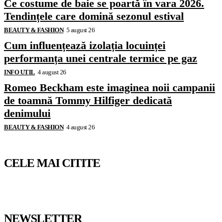
Ce costume de baie se poartă în vara 2026.
Tendințele care domină sezonul estival
BEAUTY & FASHION
5 august 26
Cum influențează izolația locuinței
performanța unei centrale termice pe gaz
INFO UTIL
4 august 26
Romeo Beckham este imaginea noii campanii
de toamnă Tommy Hilfiger dedicată
denimului
BEAUTY & FASHION
4 august 26
CELE MAI CITITE
NEWSLETTER