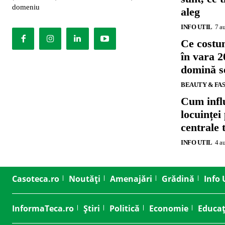
domeniu
aleg
INFO UTIL
7 a
Ce costu
în vara 2
domină se
BEAUTY & FA
Cum influ
locuinței
centrale 
INFO UTIL
4 a
Casoteca.ro
Noutăți
Amenajări
Grădină
Info 
InformaTeca.ro
Știri
Politică
Economie
Educaț