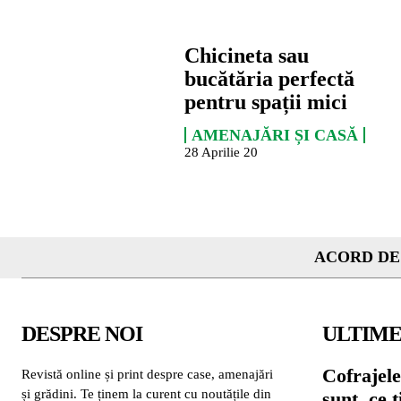
Chicineta sau
bucătăria perfectă
pentru spații mici
AMENAJĂRI ȘI CASĂ
28 Aprilie 20
ACORD DE
DESPRE NOI
ULTIME
Cofrajele
Revistă online și print despre case, amenajări
și grădini. Te ținem la curent cu noutățile din
sunt, ce 