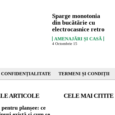
Sparge monotonia
din bucătărie cu
electrocasnice retro
AMENAJĂRI ȘI CASĂ
4 Octombrie 15
 CONFIDENȚIALITATE
TERMENI ȘI CONDIȚII
LE ARTICOLE
CELE MAI CITITE
 pentru planșee: ce
tipuri există și cum se