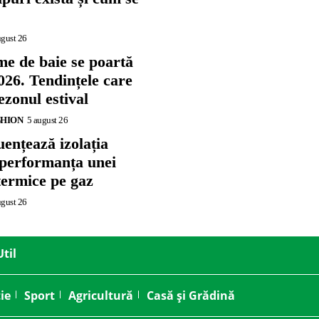
ugust 26
me de baie se poartă
026. Tendințele care
zonul estival
SHION
5 august 26
ențează izolația
 performanța unei
termice pe gaz
ugust 26
Util
ie
Sport
Agricultură
Casă și Grădină