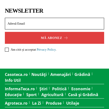
NEWSLETTER
MĂ ABONEZ
Am citit și acceptat
Privacy Policy
.
Casoteca.ro
Noutăți
Amenajări
Grădină
Info Util
InformaTeca.ro
Știri
Politică
Economie
Educație
Sport
Agricultură
Casă și Grădină
Agroteca.ro
La Zi
Produse
Utilaje