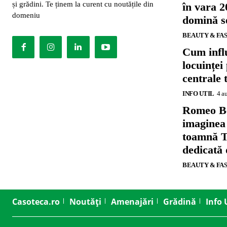
și grădini. Te ținem la curent cu noutățile din
în vara 2
domeniu
domină se
BEAUTY & FA
Cum influ
locuinței
centrale 
INFO UTIL
4 a
Romeo B
imaginea
toamnă T
dedicată
BEAUTY & FA
Casoteca.ro
Noutăți
Amenajări
Grădină
Info 