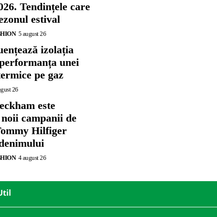
026. Tendințele care
zonul estival
SHION
5 august 26
ențează izolația
 performanța unei
termice pe gaz
ugust 26
eckham este
 noii campanii de
ommy Hilfiger
 denimului
SHION
4 august 26
Util