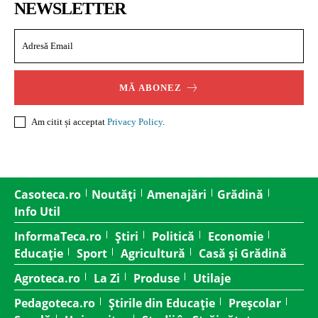
NEWSLETTER
MĂ ABONEZ
Am citit și acceptat
Privacy Policy
.
Casoteca.ro
Noutăți
Amenajări
Grădină
Info Util
InformaTeca.ro
Știri
Politică
Economie
Educație
Sport
Agricultură
Casă și Grădină
Agroteca.ro
La Zi
Produse
Utilaje
Pedagoteca.ro
Știrile din Educație
Preșcolar